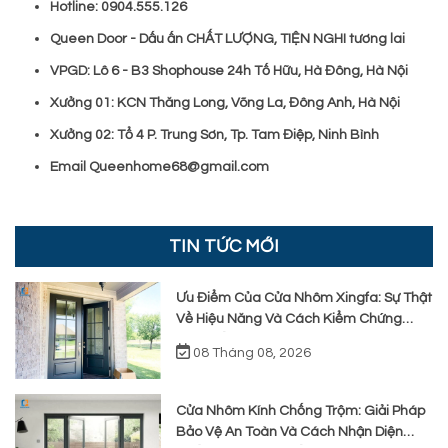
Hotline: 0904.555.126
Queen Door - Dấu ấn CHẤT LƯỢNG, TIỆN NGHI tương lai
VPGD: Lô 6 - B3 Shophouse 24h Tố Hữu, Hà Đông, Hà Nội
Xưởng 01: KCN Thăng Long, Võng La, Đông Anh, Hà Nội
Xưởng 02: Tổ 4 P. Trung Sơn, Tp. Tam Điệp, Ninh Bình
Email Queenhome68@gmail.com
TIN TỨC MỚI
Ưu Điểm Của Cửa Nhôm Xingfa: Sự Thật
Về Hiệu Năng Và Cách Kiểm Chứng
Thực Tế Khi Lắp Đặt
08 Tháng 08, 2026
Cửa Nhôm Kính Chống Trộm: Giải Pháp
Bảo Vệ An Toàn Và Cách Nhận Diện