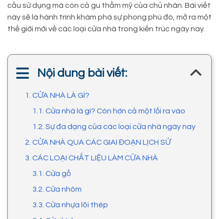
cầu sử dụng mà còn cả gu thẩm mỹ của chủ nhân. Bài viết
này sẽ là hành trình khám phá sự phong phú đó, mở ra một
thế giới mới về các loại cửa nhà trong kiến trúc ngày nay.
Nội dung bài viết:
1. CỬA NHÀ LÀ GÌ?
1.1. Cửa nhà là gì? Còn hơn cả một lối ra vào
1.2. Sự đa dạng của các loại cửa nhà ngày nay
2. CỬA NHÀ QUA CÁC GIAI ĐOẠN LỊCH SỬ
3. CÁC LOẠI CHẤT LIỆU LÀM CỬA NHÀ
3.1. Cửa gỗ
3.2. Cửa nhôm
3.3. Cửa nhựa lõi thép