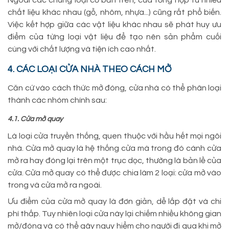
chất liệu khác nhau (gỗ, nhôm, nhựa...) cũng rất phổ biến.
Việc kết hợp giữa các vật liệu khác nhau sẽ phát huy ưu
điểm của từng loại vật liệu để tạo nên sản phẩm cuối
cùng với chất lượng và tiện ích cao nhất.
4. CÁC LOẠI CỬA NHÀ THEO CÁCH MỞ
Căn cứ vào cách thức mở đóng, cửa nhà có thể phân loại
thành các nhóm chính sau:
4.1. Cửa mở quay
Là loại cửa truyền thống, quen thuộc với hầu hết mọi ngôi
nhà. Cửa mở quay là hệ thống cửa mà trong đó cánh cửa
mở ra hay đóng lại trên một trục dọc, thường là bản lề của
cửa. Cửa mở quay có thể được chia làm 2 loại: cửa mở vào
trong và cửa mở ra ngoài.
Ưu điểm của cửa mở quay là đơn giản, dễ lắp đặt và chi
phí thấp. Tuy nhiên loại cửa này lại chiếm nhiều không gian
mở/đóng và có thể gây nguy hiểm cho người đi qua khi mở