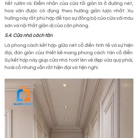
tiết rườm rà. Điểm nhấn của cửa tối giản là ở đường nét,
hoa văn được cô đọng theo hướng giản lược nhất. Xu
hướng này rất phù hợp để tạo sự đồng bộ của cửa với màu
sơn và nội thất giản dị của căn phòng.
5.4. Cửa nhà cách tân
Là phong cách kết hợp giữa nét cổ điển tinh tế và sự hiện
đại, đơn giản của thiết kế mang phong cách tân cổ điển.
Sự kết hợp này giúp cửa nhà toát lên vẻ đẹp vừa quý phái,
hoài cổ nhưng vẫn rất hiện đại và tiện nghi.