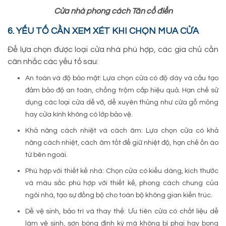
Cửa nhà phong cách Tân cổ điển
6. YẾU TỐ CẦN XEM XÉT KHI CHỌN MUA CỬA
Để lựa chọn được loại cửa nhà phù hợp, các gia chủ cần
cân nhắc các yếu tố sau:
An toàn và độ bảo mật: Lựa chọn cửa có độ dày và cấu tạo
đảm bảo độ an toàn, chống trộm cắp hiệu quả. Hạn chế sử
dụng các loại cửa dễ vỡ, dễ xuyên thủng như cửa gỗ mỏng
hay cửa kính không có lớp bảo vệ.
Khả năng cách nhiệt và cách âm: Lựa chọn cửa có khả
năng cách nhiệt, cách âm tốt để giữ nhiệt độ, hạn chế ồn ào
từ bên ngoài.
Phù hợp với thiết kế nhà: Chọn cửa có kiểu dáng, kích thước
và màu sắc phù hợp với thiết kế, phong cách chung của
ngôi nhà, tạo sự đồng bộ cho toàn bộ không gian kiến trúc.
Dễ vệ sinh, bảo trì và thay thế: Ưu tiên cửa có chất liệu dễ
làm vệ sinh, sơn bóng định kỳ mà không bị phai hay bong