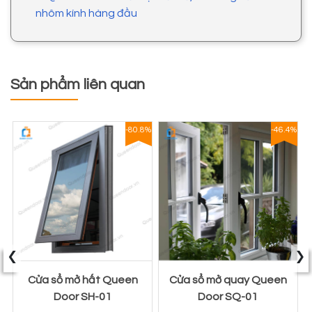
nhôm kính hàng đầu
Sản phẩm liên quan
1%
-80.8%
-46.4%
‹
›
Cửa sổ mở hất Queen
Cửa sổ mở quay Queen
Door SH-01
Door SQ-01