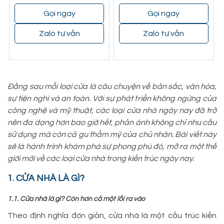
Gọi ngay
Gọi ngay
Zalo tư vấn
Zalo tư vấn
Đằng sau mỗi loại cửa là câu chuyện về bản sắc, văn hóa,
sự tiện nghi và an toàn. Với sự phát triển không ngừng của
công nghệ và mỹ thuật, các loại cửa nhà ngày nay đã trở
nên đa dạng hơn bao giờ hết, phản ánh không chỉ nhu cầu
sử dụng mà còn cả gu thẩm mỹ của chủ nhân. Bài viết này
sẽ là hành trình khám phá sự phong phú đó, mở ra một thế
giới mới về các loại cửa nhà trong kiến trúc ngày nay.
1. CỬA NHÀ LÀ GÌ?
1.1. Cửa nhà là gì? Còn hơn cả một lối ra vào
Theo định nghĩa đơn giản, cửa nhà là một cấu trúc kiến