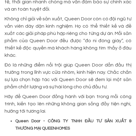
tế, thời gian nhanh chóng mà vẫn đảm bảo sự chính xác
và an toàn tuyệt đối.
Không chỉ giỏi về sản xuất, Queen Door còn có đội ngũ tư
vấn viên dày dặn kinh nghiệm. Họ có thể thiết kế và đề
xuất các giải pháp phù hợp riêng cho từng dự án. Mỗi sản
phẩm của Queen Door đều được “đo ni đóng giày”, có
thiết kế độc quyền mà khách hàng không tìm thấy ở đâu
khác.
Đó là những điểm nổi trội giúp Queen Door dẫn đầu thị
trường trong lĩnh vực cửa nhôm, kính hiện nay. Chắc chắn
sự lựa chọn hợp tác với Queen Door sẽ đem lại một sản
phẩm chất lượng và sự hài lòng cho chủ đầu tư.
Hãy để Queen Door đồng hành với bạn trong mỗi công
trình, kiến tạo lên những không gian sống đầy tiện nghi,
hướng tới tương lai.
Queen Door - CÔNG TY TNHH ĐẦU TƯ SẢN XUẤT &
THƯƠNG MẠI QUEENHOMES