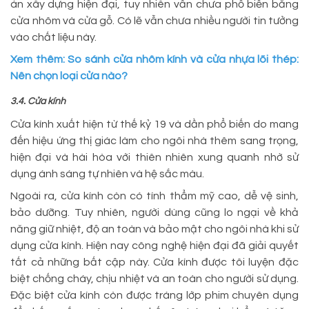
án xây dựng hiện đại, tuy nhiên vẫn chưa phổ biến bằng
cửa nhôm và cửa gỗ. Có lẽ vẫn chưa nhiều người tin tưởng
vào chất liệu này.
Xem thêm: So sánh cửa nhôm kính và cửa nhựa lõi thép:
Nên chọn loại cửa nào?
3.4. Cửa kính
Cửa kính xuất hiện từ thế kỷ 19 và dần phổ biến do mang
đến hiệu ứng thị giác làm cho ngôi nhà thêm sang trọng,
hiện đại và hài hòa với thiên nhiên xung quanh nhờ sử
dụng ánh sáng tự nhiên và hệ sắc màu.
Ngoài ra, cửa kính còn có tính thẩm mỹ cao, dễ vệ sinh,
bảo dưỡng. Tuy nhiên, người dùng cũng lo ngại về khả
năng giữ nhiệt, độ an toàn và bảo mật cho ngôi nhà khi sử
dụng cửa kính. Hiện nay công nghệ hiện đại đã giải quyết
tất cả những bất cập này. Cửa kính được tôi luyện đặc
biệt chống cháy, chịu nhiệt và an toàn cho người sử dụng.
Đặc biệt cửa kính còn được tráng lớp phim chuyên dụng