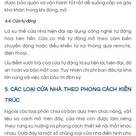
được bảo quản và vận hành tốt rất dễ xuống cấp và gây
khó khăn trong khi đóng, mở.
4.4. Cửa tự động
Là xu thế cửa nhà hiện đại áp dụng công nghệ tự động
hóa tiên tiến. Cửa có thể tự động mở theo cảm biến
chuyển động hoặc điều khiển từ xa thông qua remote,
điện thoại...
Ưu điểm vượt trội của cửa tự động là sự tiện lợi, hiện đại, độ
an toàn và bảo mật cao. Tuy nhiên chi phí ban đầu lại khá
lớn cùng với việc cần bảo trì định kỳ.
5. CÁC LOẠI CỬA NHÀ THEO PHONG CÁCH KIẾN
TRÚC
Ngoài các loại phân chia cơ bản dựa trên chức năng, vật
liệu và cách mở trên đây, cửa nhà còn được làm riêng
theo từng xu hướng và phong cách thiết kế nội thất khác
nhau. Dưới đây là một số chủng loại cửa nhà điển hình cho