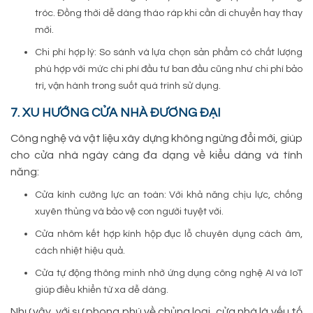
tróc. Đồng thời dễ dàng tháo ráp khi cần di chuyển hay thay
mới.
Chi phí hợp lý: So sánh và lựa chọn sản phẩm có chất lượng
phù hợp với mức chi phí đầu tư ban đầu cũng như chi phí bảo
trì, vận hành trong suốt quá trình sử dụng.
7. XU HƯỚNG CỬA NHÀ ĐƯƠNG ĐẠI
Công nghệ và vật liệu xây dựng không ngừng đổi mới, giúp
cho cửa nhà ngày càng đa dạng về kiểu dáng và tính
năng:
Cửa kính cường lực an toàn: Với khả năng chịu lực, chống
xuyên thủng và bảo vệ con người tuyệt vời.
Cửa nhôm kết hợp kính hộp đục lỗ chuyên dụng cách âm,
cách nhiệt hiệu quả.
Cửa tự động thông minh nhờ ứng dụng công nghệ AI và IoT
giúp điều khiển từ xa dễ dàng.
Như vậy, với sự phong phú về chủng loại, cửa nhà là yếu tố