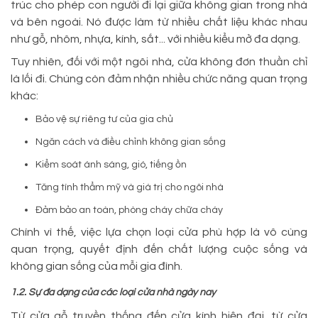
trúc cho phép con người đi lại giữa không gian trong nhà
và bên ngoài. Nó được làm từ nhiều chất liệu khác nhau
như gỗ, nhôm, nhựa, kính, sắt... với nhiều kiểu mở đa dạng.
Tuy nhiên, đối với một ngôi nhà, cửa không đơn thuần chỉ
là lối đi. Chúng còn đảm nhận nhiều chức năng quan trọng
khác:
Bảo vệ sự riêng tư của gia chủ
Ngăn cách và điều chỉnh không gian sống
Kiểm soát ánh sáng, gió, tiếng ồn
Tăng tính thẩm mỹ và giá trị cho ngôi nhà
Đảm bảo an toàn, phòng cháy chữa cháy
Chính vì thế, việc lựa chọn loại cửa phù hợp là vô cùng
quan trọng, quyết định đến chất lượng cuộc sống và
không gian sống của mỗi gia đình.
1.2. Sự đa dạng của các loại cửa nhà ngày nay
Từ cửa gỗ truyền thống đến cửa kính hiện đại, từ cửa