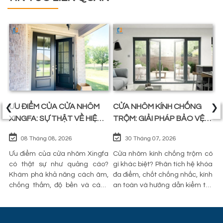
‹
›
Y
ƯU ĐIỂM CỦA CỬA NHÔM
CỬA NHÔM KÍNH CHỐNG
N
I
XINGFA: SỰ THẬT VỀ HIỆU
TRỘM: GIẢI PHÁP BẢO VỆ
M
NĂNG VÀ CÁCH KIỂM
AN TOÀN VÀ CÁCH NHẬN
Ư
08 Tháng 08, 2026
30 Tháng 07, 2026
CHỨNG THỰC TẾ KHI LẮP
DIỆN CHẤT LƯỢNG THỰC
để
ĐẶT
Ưu điểm của cửa nhôm Xingfa
TẾ
Cửa nhôm kính chống trộm có
N
ay
có thật sự như quảng cáo?
gì khác biệt? Phân tích hệ khóa
t
ấy
Khám phá khả năng cách âm,
đa điểm, chốt chống nhấc, kính
s
ền
chống thấm, độ bền và cách
an toàn và hướng dẫn kiểm tra
s
kiểm tra chất lượng trước khi
thực tế để nhận biết cửa chống
tr
lắp đặt.
trộm đạt chuẩn.