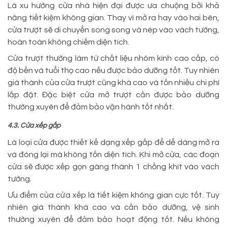
Là xu hướng cửa nhà hiện đại được ưa chuộng bởi khả
năng tiết kiệm không gian. Thay vì mở ra hay vào hai bên,
cửa trượt sẽ di chuyển song song và nép vào vách tường,
hoàn toàn không chiếm diện tích.
Cửa trượt thường làm từ chất liệu nhôm kính cao cấp, có
độ bền và tuổi thọ cao nếu được bảo dưỡng tốt. Tuy nhiên
giá thành của cửa trượt cũng khá cao và tốn nhiều chi phí
lắp đặt. Đặc biệt cửa mở trượt cần được bảo dưỡng
thường xuyên để đảm bảo vận hành tốt nhất.
4.3. Cửa xếp gấp
Là loại cửa được thiết kế dạng xếp gấp để dễ dàng mở ra
và đóng lại mà không tốn diện tích. Khi mở cửa, các đoạn
cửa sẽ được xếp gọn gàng thành 1 chồng khít vào vách
tường.
Ưu điểm của cửa xếp là tiết kiệm không gian cực tốt. Tuy
nhiên giá thành khá cao và cần bảo dưỡng, vệ sinh
thường xuyên để đảm bảo hoạt động tốt. Nếu không