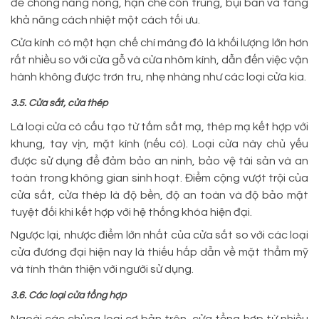
để chống nắng nóng, hạn chế côn trùng, bụi bẩn và tăng
khả năng cách nhiệt một cách tối ưu.
Cửa kính có một hạn chế chí máng đó là khối lượng lớn hơn
rất nhiều so với cửa gỗ và cửa nhôm kính, dẫn đến việc vận
hành không được trơn tru, nhẹ nhàng như các loại cửa kia.
3.5. Cửa sắt, cửa thép
Là loại cửa có cấu tạo từ tấm sắt mạ, thép mạ kết hợp với
khung, tay vịn, mặt kính (nếu có). Loại cửa này chủ yếu
được sử dụng để đảm bảo an ninh, bảo vệ tài sản và an
toàn trong không gian sinh hoạt. Điểm cộng vượt trội của
cửa sắt, cửa thép là độ bền, độ an toàn và độ bảo mật
tuyệt đối khi kết hợp với hệ thống khóa hiện đại.
Ngược lại, nhược điểm lớn nhất của cửa sắt so với các loại
cửa đương đại hiện nay là thiếu hấp dẫn về mặt thẩm mỹ
và tính thân thiện với người sử dụng.
3.6. Các loại cửa tổng hợp
Ngoài các chủng loại cơ bản trên, cửa tổng hợp từ nhiều