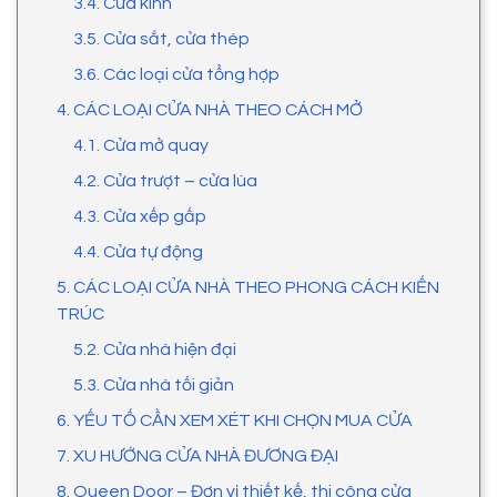
3.4. Cửa kính
3.5. Cửa sắt, cửa thép
3.6. Các loại cửa tổng hợp
4. CÁC LOẠI CỬA NHÀ THEO CÁCH MỞ
4.1. Cửa mở quay
4.2. Cửa trượt – cửa lùa
4.3. Cửa xếp gấp
4.4. Cửa tự động
5. CÁC LOẠI CỬA NHÀ THEO PHONG CÁCH KIẾN
TRÚC
5.2. Cửa nhà hiện đại
5.3. Cửa nhà tối giản
6. YẾU TỐ CẦN XEM XÉT KHI CHỌN MUA CỬA
7. XU HƯỚNG CỬA NHÀ ĐƯƠNG ĐẠI
8. Queen Door – Đơn vị thiết kế, thi công cửa