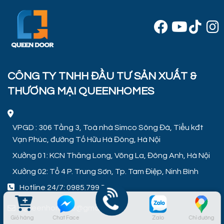
CÔNG TY TNHH ĐẦU TƯ SẢN XUẤT &
THƯƠNG MẠI QUEENHOMES
VPGD : 306 Tầng 3, Toà nhà Simco Sông Đà, Tiểu kđt
Vạn Phúc, đường Tố Hữu Hà Đông, Hà Nội
Xưởng 01: KCN Thăng Long, Võng La, Đông Anh, Hà Nội
Xưởng 02: Tổ 4 P. Trung Sơn, Tp. Tam Điệp, Ninh Bình
Hotline 24/7:
0985.799.799
Queenhome68@gmail.com
Giỏ hàng
Chat Face
Zalo
Chỉ đường