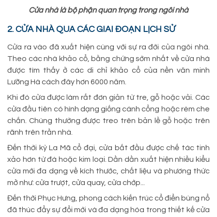
Cửa nhà là bộ phận quan trọng trong ngôi nhà
2. CỬA NHÀ QUA CÁC GIAI ĐOẠN LỊCH SỬ
Cửa ra vào đã xuất hiện cùng với sự ra đời của ngôi nhà.
Theo các nhà khảo cổ, bằng chứng sớm nhất về cửa nhà
được tìm thấy ở các di chỉ khảo cổ của nền văn minh
Lưỡng Hà cách đây hơn 6000 năm.
Khi đó cửa được làm rất đơn giản từ tre, gỗ hoặc vải. Các
cửa đầu tiên có hình dạng giống cánh cổng hoặc rèm che
chắn. Chúng thường được treo trên bản lề gỗ hoặc trên
rãnh trên trần nhà.
Đến thời kỳ La Mã cổ đại, cửa bắt đầu được chế tác tinh
xảo hơn từ đá hoặc kim loại. Dần dần xuất hiện nhiều kiểu
cửa mới đa dạng về kích thước, chất liệu và phương thức
mở như: cửa trượt, cửa quay, cửa chớp...
Đến thời Phục Hưng, phong cách kiến trúc cổ điển bùng nổ
đã thúc đẩy sự đổi mới và đa dạng hóa trong thiết kế cửa