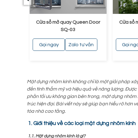
ào trong
Cửa sổ mở quay Queen Door
Cửa sổ 
-01
SQ-03
ư vấn
Gọi ngay
Zalo tư vấn
Gọi ng
Mặt dựng nhôm kính không chỉ là một giải pháp x
đến tính thẩm mỹ và hiệu quả về năng lượng. Được thi
phần tối ưu không gian bên trong, mặt dựng nhôm k
trúc hiện đại. Bài viết này sẽ giúp bạn hiểu rõ hơn 
tòa nhà cao tầng.
1. Giới thiệu về các loại mặt dựng nhôm kính
1.1. Mặt dựng nhôm kính là gì?