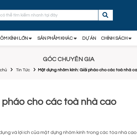
ÔM KÍNH LỚN
SẢN PHẨM KHÁC
DỰ ÁN
CHÍNH SÁCH
GÓC CHUYÊN GIA
 chủ
Tin Tức
Mặt dựng nhôm kính: Giải pháo cho các toà nhà c
i pháo cho các toà nhà cao
ng dụng và lợi ích của mặt dựng nhôm kính trong các tòa nhà cao