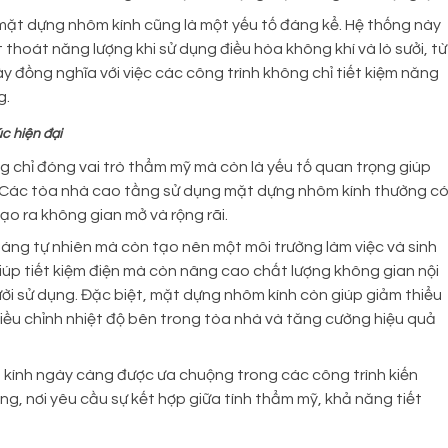
mặt dựng nhôm kính cũng là một yếu tố đáng kể. Hệ thống này
 thoát năng lượng khi sử dụng điều hòa không khí và lò sưởi, từ
y đồng nghĩa với việc các công trình không chỉ tiết kiệm năng
g.
úc hiện đại
g chỉ đóng vai trò thẩm mỹ mà còn là yếu tố quan trọng giúp
. Các tòa nhà cao tầng sử dụng mặt dựng nhôm kính thường c
tạo ra không gian mở và rộng rãi.
sáng tự nhiên mà còn tạo nên một môi trường làm việc và sinh
iúp tiết kiệm điện mà còn nâng cao chất lượng không gian nội
ười sử dụng. Đặc biệt, mặt dựng nhôm kính còn giúp giảm thiểu
 điều chỉnh nhiệt độ bên trong tòa nhà và tăng cường hiệu quả
 kính ngày càng được ưa chuộng trong các công trình kiến
ầng, nơi yêu cầu sự kết hợp giữa tính thẩm mỹ, khả năng tiết