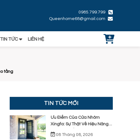
0985.799.799
Queenhome68@gmail.com
TIN TỨC
LIÊN HỆ
ao tầng
TIN TỨC MỚI
Ưu Điểm Của Cửa Nhôm
Xingfa: Sự Thật Về Hiệu Năng
Và Cách Kiểm Chứng Thực Tế
08 Tháng 08, 2026
Khi Lắp Đặt