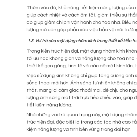
Thêm vào đó, khả năng tiết kiệm năng lượng của 
giúp cách nhiệt và cách âm tốt, giảm thiểu sự thất
đó giúp giảm chi phí vận hành cho tòa nhà. Điều nà
lượng mà còn góp phần vào việc bảo vệ môi trườn
1.3. Vai trò của mặt dựng nhôm kính trong thiết kế kiến tr
Trong kiến trúc hiện đại, mặt dựng nhôm kính khôn
tối ưu hóa không gian và năng lượng cho tòa nhà
thiết kế gọn gàng, tinh tế với các bề mặt kính lớn, 
Việc sử dụng kính không chỉ giúp tăng cường ánh 
sống thoải mái hơn. Ánh sáng tự nhiên không chỉ g
thất, mang lại cảm giác thoải mái, dễ chịu cho ng
lượng ánh sáng mặt trời trực tiếp chiếu vào, giúp
tiết kiệm năng lượng.
Nhờ những vai trò quan trọng này, mặt dựng nhôm
trúc hiện đại, đặc biệt là trong các tòa nhà cao t
kiệm năng lượng và tính bền vững trong dài hạn.