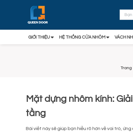
GIỚI THIỆU
HỆ THỐNG CỬA NHÔM
VÁCH NH
Trang
Mặt dựng nhôm kính: Giả
tầng
Bài viết này sẽ giúp bạn hiểu rõ hơn về vai trò, ứ