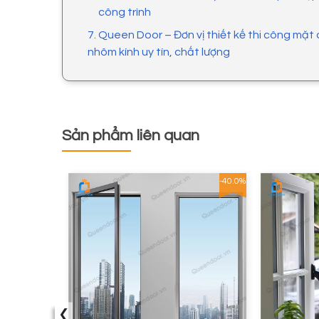
công trình
7. Queen Door – Đơn vị thiết kế thi công mặt
nhôm kính uy tín, chất lượng
Sản phẩm liên quan
-53.1%
-40.0%
‹