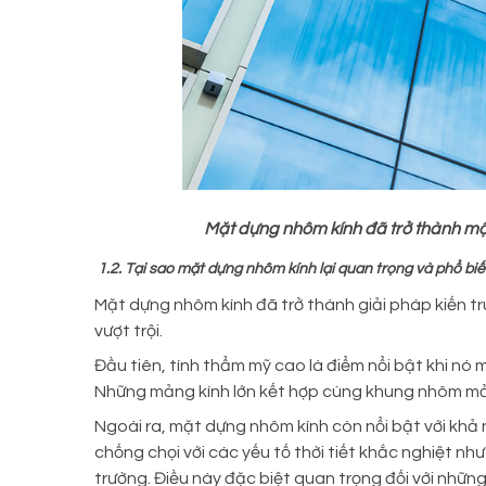
Mặt dựng nhôm kính đã trở thành mộ
1.2. Tại sao mặt dựng nhôm kính lại quan trọng và phổ biế
Mặt dựng nhôm kính đã trở thành giải pháp kiến trú
vượt trội.
Đầu tiên, tính thẩm mỹ cao là điểm nổi bật khi nó m
Những mảng kính lớn kết hợp cùng khung nhôm mỏ
Ngoài ra, mặt dựng nhôm kính còn nổi bật với khả 
chống chọi với các yếu tố thời tiết khắc nghiệt nh
trường. Điều này đặc biệt quan trọng đối với nhữn