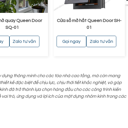
mở quay Queen Door
Cửa sổ mở hất Queen Door SH-
SQ-01
01
ay
Zalo tư vấn
Gọi ngay
Zalo tư vấn
ây dựng thông minh cho các tòa nhà cao tầng, mà còn mang
ết kế đặc biệt để chịu lực, chịu thời tiết khắc nghiệt, và góp
ính đã trở thành lựa chọn hàng đầu cho các công trình kiến
về vai trò, ứng dụng và lợi ích của mặt dựng nhôm kính trong các