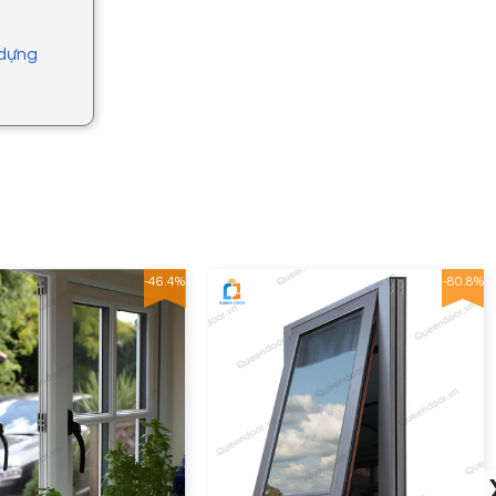
 dựng
-46.4%
-80.8%