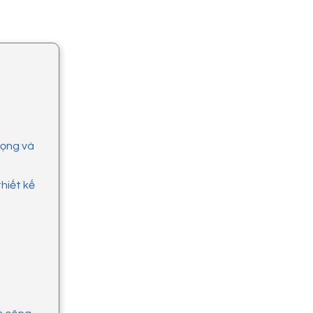
rọng và
hiết kế