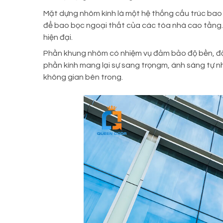
Mặt dựng nhôm kính là một hệ thống cấu trúc bao
để bao bọc ngoại thất của các tòa nhà cao tầng. 
hiện đại.
Phần khung nhôm có nhiệm vụ đảm bảo độ bền, độ c
phần kính mang lại sự sang trọngm, ánh sáng tự nh
không gian bên trong.