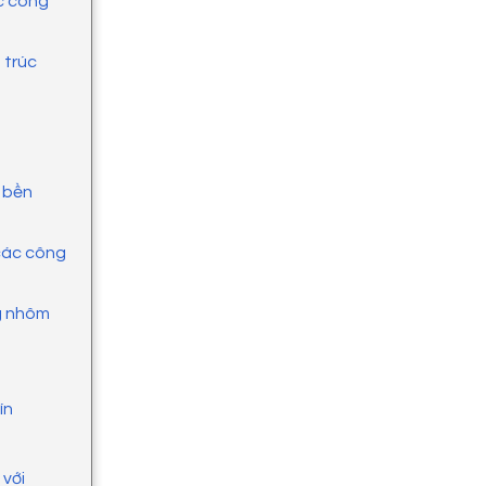
c công
 trúc
n bền
các công
ng nhôm
n
tín
 với