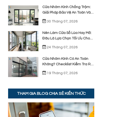
Cửa Nhôm Kính Chống Trộm:
Giải Pháp Bảo Vệ An Toàn Và
Cách Nhận Diện Chất Lượng
30 Tháng 07, 2026
Thực Tế
Nên Làm Cửa Sổ Lùa Hay Mở:
Đâu Là Lựa Chọn Tối Ưu Cho
Không Gian?
24 Tháng 07, 2026
Cửa Nhôm Kính Có An Toàn
Không? Checklist Kiểm Tra Rủi
Ro Cho Chủ Nhà
19 Tháng 07, 2026
THAM GIA BLOG CHIA SẺ KIẾN THỨC