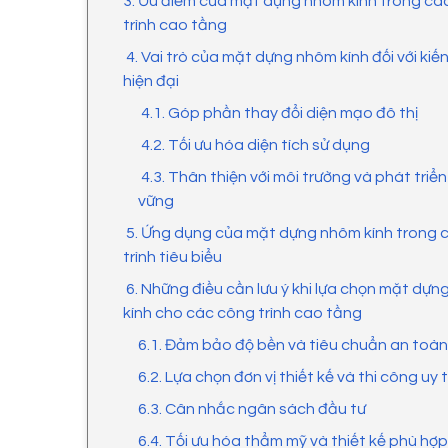
3. Ưu điểm của mặt dựng nhôm kính trong cá
trình cao tầng
4. Vai trò của mặt dựng nhôm kính đối với kiến
hiện đại
4.1. Góp phần thay đổi diện mạo đô thị
4.2. Tối ưu hóa diện tích sử dụng
4.3. Thân thiện với môi trường và phát triể
vững
5. Ứng dụng của mặt dựng nhôm kính trong 
trình tiêu biểu
6. Những điều cần lưu ý khi lựa chọn mặt dự
kính cho các công trình cao tầng
6.1. Đảm bảo độ bền và tiêu chuẩn an toà
6.2. Lựa chọn đơn vị thiết kế và thi công uy 
6.3. Cân nhắc ngân sách đầu tư
6.4. Tối ưu hóa thẩm mỹ và thiết kế phù hợp