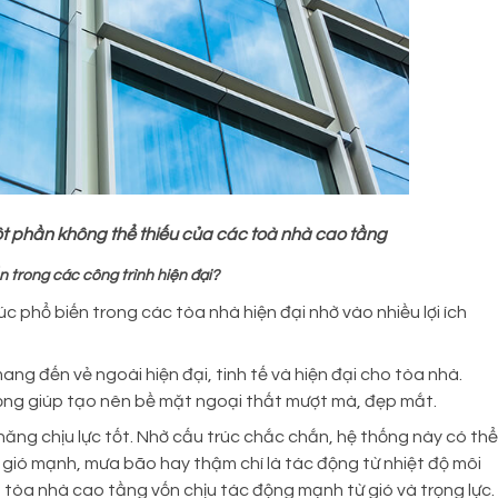
t phần không thể thiếu của các toà nhà cao tầng
n trong các công trình hiện đại?
c phổ biến trong các tòa nhà hiện đại nhờ vào nhiều lợi ích
ang đến vẻ ngoài hiện đại, tinh tế và hiện đại cho tòa nhà.
ng giúp tạo nên bề mặt ngoại thất mượt mà, đẹp mắt.
năng chịu lực tốt. Nhờ cấu trúc chắc chắn, hệ thống này có thể
ư gió mạnh, mưa bão hay thậm chí là tác động từ nhiệt độ môi
g tòa nhà cao tầng vốn chịu tác động mạnh từ gió và trọng lực.