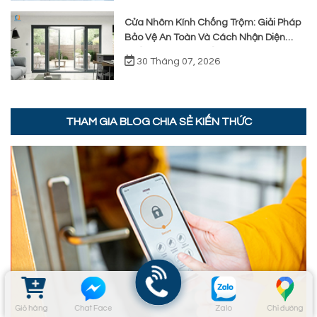
Cửa Nhôm Kính Chống Trộm: Giải Pháp
Bảo Vệ An Toàn Và Cách Nhận Diện
Chất Lượng Thực Tế
30 Tháng 07, 2026
THAM GIA BLOG CHIA SẺ KIẾN THỨC
Giỏ hàng
Chat Face
Zalo
Chỉ đường