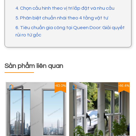
4. Chọn cấu hình theo vị trí lắp đặt và nhu cầu
5. Phân biệt chuẩn nhái theo 4 tầng vật tư
6. Tiêu chuẩn gia công tại Queen Door: Giải quyết
rủi ro từ gốc
Sản phẩm liên quan
1%
-40.0%
-46.4%