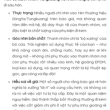
đi sâu hơn.
Thực trạng:
Nhiều người chỉ nhìn vào tên thương hiệu
(Xingfa/Tungkuang) trên báo giá, mà không quan
tâm đến mã hệ, độ dày thực tế của thanh nhôm, và
đặc biệt là chất lượng của phụ kiện đi kèm.
Góc nhìn bản chất:
Thanh nhôm chỉ là "bộ xương" của
bộ cửa. Trải nghiệm sử dụng thực tế của bạn – như
khả năng cách âm, chống nước, hay sự êm ái khi
đóng mở – không chỉ phụ thuộc vào thanh nhôm mà
còn phụ thuộc rất nhiều vào kính, hệ gioăng EPDM,
loại keo sử dụng, và quan trọng nhất là kỹ thuật ép
góc, gia công và lắp đặt.
Hiểu sai về giá:
Một số người cho rằng báo giá rẻ hơn
nghĩa là xưởng "lời ít" với cùng cấu hình, và không có
rủi ro về việc vật tư bị hạ cấp. Đây là một quan niệm
nguy hiểm. Giá thành thấp bất thường thường đi kèm
với việc cắt giảm chi phí ở vật tư phụ (như gioăng rẻ