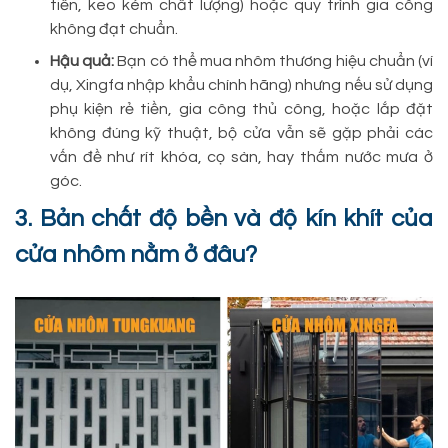
tiền, keo kém chất lượng) hoặc quy trình gia công
không đạt chuẩn.
Hậu quả:
Bạn có thể mua nhôm thương hiệu chuẩn (ví
dụ, Xingfa nhập khẩu chính hãng) nhưng nếu sử dụng
phụ kiện rẻ tiền, gia công thủ công, hoặc lắp đặt
không đúng kỹ thuật, bộ cửa vẫn sẽ gặp phải các
vấn đề như rít khóa, cọ sàn, hay thấm nước mưa ở
góc.
3. Bản chất độ bền và độ kín khít của
cửa nhôm nằm ở đâu?