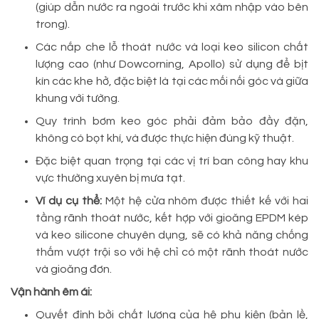
(giúp dẫn nước ra ngoài trước khi xâm nhập vào bên
trong).
Các nắp che lỗ thoát nước và loại keo silicon chất
lượng cao (như Dowcorning, Apollo) sử dụng để bịt
kín các khe hở, đặc biệt là tại các mối nối góc và giữa
khung với tường.
Quy trình bơm keo góc phải đảm bảo đầy đặn,
không có bọt khí, và được thực hiện đúng kỹ thuật.
Đặc biệt quan trọng tại các vị trí ban công hay khu
vực thường xuyên bị mưa tạt.
Ví dụ cụ thể:
Một hệ cửa nhôm được thiết kế với hai
tầng rãnh thoát nước, kết hợp với gioăng EPDM kép
và keo silicone chuyên dụng, sẽ có khả năng chống
thấm vượt trội so với hệ chỉ có một rãnh thoát nước
và gioăng đơn.
Vận hành êm ái:
Quyết định bởi chất lượng của hệ phụ kiện (bản lề,