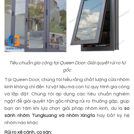
Tiêu chuẩn gia công tại Queen Door: Giải quyết rủi ro từ
gốc
Tại Queen Door, chúng tôi hiểu rằng chất lượng cửa nhôm
kính không chỉ đến từ vật liệu mà còn từ quy trình gia công
và lắp đặt. Chúng tôi áp dụng các tiêu chuẩn nghiêm
ngặt để giải quyết tận gốc những rủi ro thường gặp, giúp
bạn an tâm khi lựa chọn giải pháp nhôm kính, dù là
so
sánh nhôm Tungkuang và nhôm Xingfa
hay bất kỳ hệ
nhôm nào khác.
Rủi ro xệ cánh, cọ sàn: