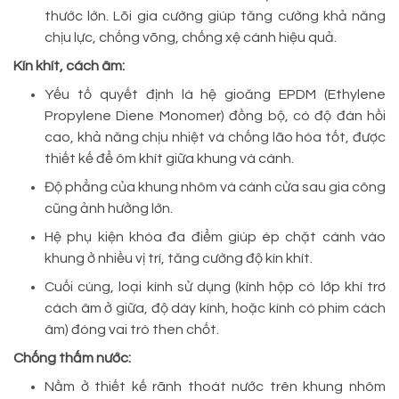
thước lớn. Lõi gia cường giúp tăng cường khả năng
chịu lực, chống võng, chống xệ cánh hiệu quả.
Kín khít, cách âm:
Yếu tố quyết định là hệ gioăng EPDM (Ethylene
Propylene Diene Monomer) đồng bộ, có độ đàn hồi
cao, khả năng chịu nhiệt và chống lão hóa tốt, được
thiết kế để ôm khít giữa khung và cánh.
Độ phẳng của khung nhôm và cánh cửa sau gia công
cũng ảnh hưởng lớn.
Hệ phụ kiện khóa đa điểm giúp ép chặt cánh vào
khung ở nhiều vị trí, tăng cường độ kín khít.
Cuối cùng, loại kính sử dụng (kính hộp có lớp khí trơ
cách âm ở giữa, độ dày kính, hoặc kính có phim cách
âm) đóng vai trò then chốt.
Chống thấm nước:
Nằm ở thiết kế rãnh thoát nước trên khung nhôm