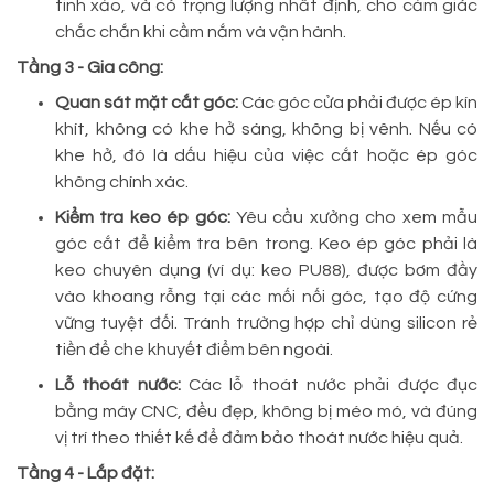
tinh xảo, và có trọng lượng nhất định, cho cảm giác
chắc chắn khi cầm nắm và vận hành.
Tầng 3 - Gia công:
Quan sát mặt cắt góc:
Các góc cửa phải được ép kín
khít, không có khe hở sáng, không bị vênh. Nếu có
khe hở, đó là dấu hiệu của việc cắt hoặc ép góc
không chính xác.
Kiểm tra keo ép góc:
Yêu cầu xưởng cho xem mẫu
góc cắt để kiểm tra bên trong. Keo ép góc phải là
keo chuyên dụng (ví dụ: keo PU88), được bơm đầy
vào khoang rỗng tại các mối nối góc, tạo độ cứng
vững tuyệt đối. Tránh trường hợp chỉ dùng silicon rẻ
tiền để che khuyết điểm bên ngoài.
Lỗ thoát nước:
Các lỗ thoát nước phải được đục
bằng máy CNC, đều đẹp, không bị méo mó, và đúng
vị trí theo thiết kế để đảm bảo thoát nước hiệu quả.
Tầng 4 - Lắp đặt: