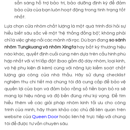
sẵn sàng hỗ trợ bảo trì, bảo dưỡng định kỳ để đảm
bảo cửa của bạn luôn hoạt động trong tình trạng tốt
nhất.
Lựa chọn cửa nhôm chất lượng là một quá trình đòi hỏi sự
hiểu biết sâu sắc về một "hệ thống đồng bộ", không phải
chỉ là việc ghép nối các mảnh rời rạc. Dù bạn đang
so sánh
nhôm Tungkuang và nhôm Xingfa
hay bất kỳ thương hiệu
nào khác, quyết định cuối cùng nên dựa trên cấu hình phù
hợp nhất với vị trí lắp đặt (bao gồm độ dày nhôm, loại kính,
và hệ phụ kiện đi kèm) cùng với năng lực kiểm soát chất
lượng gia công của nhà thầu. Hãy sử dụng checklist
nghiệm thu chi tiết mà chúng tôi đã cung cấp để bảo vệ
quyền lợi của bạn và đảm bảo rằng số tiền bạn bỏ ra sẽ
mang lại hiệu năng và độ bền đúng như kỳ vọng. Để tìm
hiểu thêm về các giải pháp nhôm kính tối ưu cho công
trình của mình, hãy tham khảo các chủ đề liên quan trên
website của
Queen Door
hoặc liên hệ trực tiếp với chúng
tôi để được tư vấn chuyên sâu.