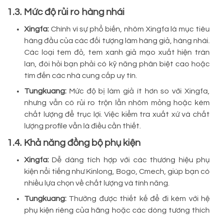
1.3. Mức độ rủi ro hàng nhái
Xingfa:
Chính vì sự phổ biến, nhôm Xingfa là mục tiêu
hàng đầu của các đối tượng làm hàng giả, hàng nhái.
Các loại tem đỏ, tem xanh giả mạo xuất hiện tràn
lan, đòi hỏi bạn phải có kỹ năng phân biệt cao hoặc
tìm đến các nhà cung cấp uy tín.
Tungkuang:
Mức độ bị làm giả ít hơn so với Xingfa,
nhưng vẫn có rủi ro trộn lẫn nhôm mỏng hoặc kém
chất lượng để trục lợi. Việc kiểm tra xuất xứ và chất
lượng profile vẫn là điều cần thiết.
1.4. Khả năng đồng bộ phụ kiện
Xingfa:
Dễ dàng tích hợp với các thương hiệu phụ
kiện nổi tiếng như Kinlong, Bogo, Cmech, giúp bạn có
nhiều lựa chọn về chất lượng và tính năng.
Tungkuang:
Thường được thiết kế để đi kèm với hệ
phụ kiện riêng của hãng hoặc các dòng tương thích