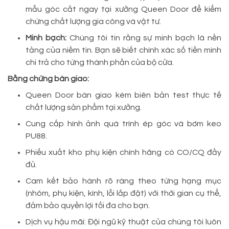
mẫu góc cắt ngay tại xưởng Queen Door để kiểm
chứng chất lượng gia công và vật tư.
Minh bạch:
Chúng tôi tin rằng sự minh bạch là nền
tảng của niềm tin. Bạn sẽ biết chính xác số tiền mình
chi trả cho từng thành phần của bộ cửa.
Bằng chứng bàn giao:
Queen Door bàn giao kèm biên bản test thực tế
chất lượng sản phẩm tại xưởng.
Cung cấp hình ảnh quá trình ép góc và bơm keo
PU88.
Phiếu xuất kho phụ kiện chính hãng có CO/CQ đầy
đủ.
Cam kết bảo hành rõ ràng theo từng hạng mục
(nhôm, phụ kiện, kính, lỗi lắp đặt) với thời gian cụ thể,
đảm bảo quyền lợi tối đa cho bạn.
Dịch vụ hậu mãi: Đội ngũ kỹ thuật của chúng tôi luôn