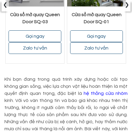
‹
›
Cửa sổ mở quay Queen
Cửa sổ mở quay Queen
Door SQ-03
Door SQ-01
Gọi ngay
Gọi ngay
Zalo tư vấn
Zalo tư vấn
Khi bạn đang trong quá trình xây dựng hoặc cải tạo
không gian sống, việc lựa chọn vật liệu hoàn thiện là một
quyết định quan trọng, đặc biệt là
hệ thống cửa nhôm
kính. Với vô vàn thông tin và báo giá khác nhau trên thị
trường, không ít người cảm thấy bối rối, lo ngại về chất
lượng thực tế của sản phẩm sau khi đưa vào sử dụng.
Những vấn đề như cửa bị xệ cánh, hở gió, hay thấm nước
mưa chỉ sau vài tháng là nỗi ám ảnh. Bài viết này, với kinh