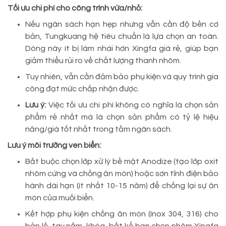
Tối ưu chi phí cho công trình vừa/nhỏ:
Nếu ngân sách hạn hẹp nhưng vẫn cần độ bền cơ
bản, Tungkuang hệ tiêu chuẩn là lựa chọn an toàn.
Dòng này ít bị làm nhái hơn Xingfa giá rẻ, giúp bạn
giảm thiểu rủi ro về chất lượng thanh nhôm.
Tuy nhiên, vẫn cần đảm bảo phụ kiện và quy trình gia
công đạt mức chấp nhận được.
Lưu ý:
Việc tối ưu chi phí không có nghĩa là chọn sản
phẩm rẻ nhất mà là chọn sản phẩm có tỷ lệ hiệu
năng/giá tốt nhất trong tầm ngân sách.
Lưu ý môi trường ven biển:
Bắt buộc chọn lớp xử lý bề mặt Anodize (tạo lớp oxit
nhôm cứng và chống ăn mòn) hoặc sơn tĩnh điện bảo
hành dài hạn (ít nhất 10-15 năm) để chống lại sự ăn
mòn của muối biển.
Kết hợp phụ kiện chống ăn mòn (Inox 304, 316) cho
bản lề, tay nắm, khóa, bất kể bạn chọn nhôm Xingfa