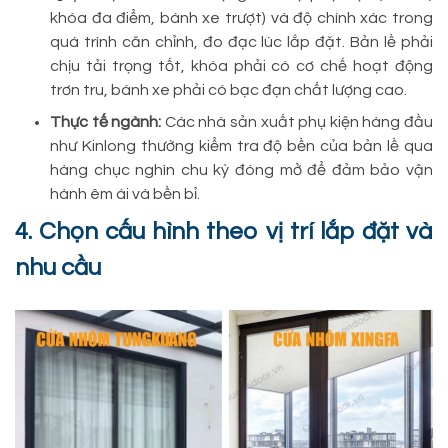
khóa đa điểm, bánh xe trượt) và độ chính xác trong
quá trình căn chỉnh, đo đạc lúc lắp đặt. Bản lề phải
chịu tải trọng tốt, khóa phải có cơ chế hoạt động
trơn tru, bánh xe phải có bạc đạn chất lượng cao.
Thực tế ngành:
Các nhà sản xuất phụ kiện hàng đầu
như Kinlong thường kiểm tra độ bền của bản lề qua
hàng chục nghìn chu kỳ đóng mở để đảm bảo vận
hành êm ái và bền bỉ.
4. Chọn cấu hình theo vị trí lắp đặt và
nhu cầu