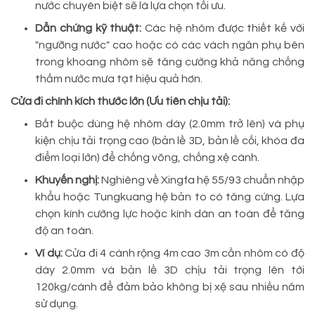
nước chuyên biệt sẽ là lựa chọn tối ưu.
Dẫn chứng kỹ thuật:
Các hệ nhôm được thiết kế với
"ngưỡng nước" cao hoặc có các vách ngăn phụ bên
trong khoang nhôm sẽ tăng cường khả năng chống
thấm nước mưa tạt hiệu quả hơn.
Cửa đi chính kích thước lớn (Ưu tiên chịu tải):
Bắt buộc dùng hệ nhôm dày (2.0mm trở lên) và phụ
kiện chịu tải trọng cao (bản lề 3D, bản lề cối, khóa đa
điểm loại lớn) để chống võng, chống xệ cánh.
Khuyến nghị:
Nghiêng về Xingfa hệ 55/93 chuẩn nhập
khẩu hoặc Tungkuang hệ bản to có tăng cứng. Lựa
chọn kính cường lực hoặc kính dán an toàn để tăng
độ an toàn.
Ví dụ:
Cửa đi 4 cánh rộng 4m cao 3m cần nhôm có độ
dày 2.0mm và bản lề 3D chịu tải trọng lên tới
120kg/cánh để đảm bảo không bị xệ sau nhiều năm
sử dụng.