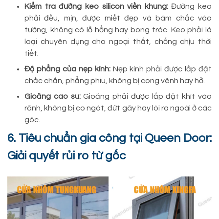
Kiểm tra đường keo silicon viền khung:
Đường keo
phải đều, mịn, được miết đẹp và bám chắc vào
tường, không có lỗ hổng hay bong tróc. Keo phải là
loại chuyên dụng cho ngoại thất, chống chịu thời
tiết.
Độ phẳng của nẹp kính:
Nẹp kính phải được lắp đặt
chắc chắn, phẳng phiu, không bị cong vênh hay hở.
Gioăng cao su:
Gioăng phải được lắp đặt khít vào
rãnh, không bị co ngót, đứt gãy hay lòi ra ngoài ở các
góc.
6. Tiêu chuẩn gia công tại Queen Door:
Giải quyết rủi ro từ gốc