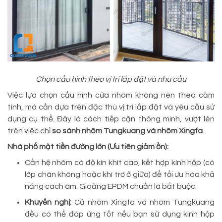
Chọn cấu hình theo vị trí lắp đặt và nhu cầu
Việc lựa chọn cấu hình cửa nhôm không nên theo cảm
tính, mà cần dựa trên đặc thù vị trí lắp đặt và yêu cầu sử
dụng cụ thể. Đây là cách tiếp cận thông minh, vượt lên
trên việc chỉ
so sánh nhôm Tungkuang và nhôm Xingfa
.
Nhà phố mặt tiền đường lớn (Ưu tiên giảm ồn):
Cần hệ nhôm có độ kín khít cao, kết hợp kính hộp (có
lớp chân không hoặc khí trơ ở giữa) để tối ưu hóa khả
năng cách âm. Gioăng EPDM chuẩn là bắt buộc.
Khuyến nghị:
Cả nhôm Xingfa và nhôm Tungkuang
đều có thể đáp ứng tốt nếu bạn sử dụng kính hộp