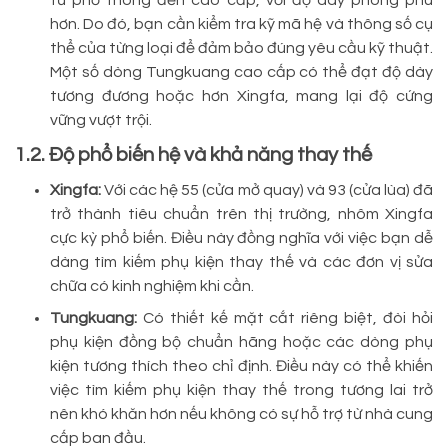
hơn. Do đó, bạn cần kiểm tra kỹ mã hệ và thông số cụ
thể của từng loại để đảm bảo đúng yêu cầu kỹ thuật.
Một số dòng Tungkuang cao cấp có thể đạt độ dày
tương đương hoặc hơn Xingfa, mang lại độ cứng
vững vượt trội.
1.2. Độ phổ biến hệ và khả năng thay thế
Xingfa:
Với các hệ 55 (cửa mở quay) và 93 (cửa lùa) đã
trở thành tiêu chuẩn trên thị trường, nhôm Xingfa
cực kỳ phổ biến. Điều này đồng nghĩa với việc bạn dễ
dàng tìm kiếm phụ kiện thay thế và các đơn vị sửa
chữa có kinh nghiệm khi cần.
Tungkuang:
Có thiết kế mặt cắt riêng biệt, đòi hỏi
phụ kiện đồng bộ chuẩn hãng hoặc các dòng phụ
kiện tương thích theo chỉ định. Điều này có thể khiến
việc tìm kiếm phụ kiện thay thế trong tương lai trở
nên khó khăn hơn nếu không có sự hỗ trợ từ nhà cung
cấp ban đầu.