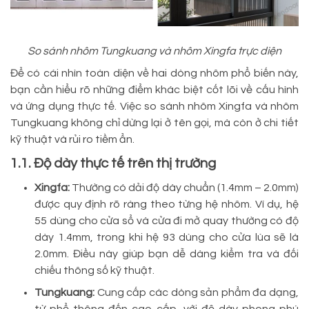
So sánh nhôm Tungkuang và nhôm Xingfa trực diện
Để có cái nhìn toàn diện về hai dòng nhôm phổ biến này,
bạn cần hiểu rõ những điểm khác biệt cốt lõi về cấu hình
và ứng dụng thực tế. Việc so sánh nhôm Xingfa và nhôm
Tungkuang không chỉ dừng lại ở tên gọi, mà còn ở chi tiết
kỹ thuật và rủi ro tiềm ẩn.
1.1. Độ dày thực tế trên thị trường
Xingfa:
Thường có dải độ dày chuẩn (1.4mm – 2.0mm)
được quy định rõ ràng theo từng hệ nhôm. Ví dụ, hệ
55 dùng cho cửa sổ và cửa đi mở quay thường có độ
dày 1.4mm, trong khi hệ 93 dùng cho cửa lùa sẽ là
2.0mm. Điều này giúp bạn dễ dàng kiểm tra và đối
chiếu thông số kỹ thuật.
Tungkuang:
Cung cấp các dòng sản phẩm đa dạng,
từ phổ thông đến cao cấp, với độ dày phong phú