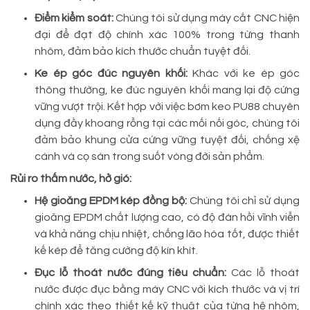
Điểm kiểm soát:
Chúng tôi sử dụng máy cắt CNC hiện
đại để đạt độ chính xác 100% trong từng thanh
nhôm, đảm bảo kích thước chuẩn tuyệt đối.
Ke ép góc đúc nguyên khối:
Khác với ke ép góc
thông thường, ke đúc nguyên khối mang lại độ cứng
vững vượt trội. Kết hợp với việc bơm keo PU88 chuyên
dụng đầy khoang rỗng tại các mối nối góc, chúng tôi
đảm bảo khung cửa cứng vững tuyệt đối, chống xệ
cánh và cọ sàn trong suốt vòng đời sản phẩm.
Rủi ro thấm nước, hở gió:
Hệ gioăng EPDM kép đồng bộ:
Chúng tôi chỉ sử dụng
gioăng EPDM chất lượng cao, có độ đàn hồi vĩnh viễn
và khả năng chịu nhiệt, chống lão hóa tốt, được thiết
kế kép để tăng cường độ kín khít.
Đục lỗ thoát nước đúng tiêu chuẩn:
Các lỗ thoát
nước được đục bằng máy CNC với kích thước và vị trí
chính xác theo thiết kế kỹ thuật của từng hệ nhôm,