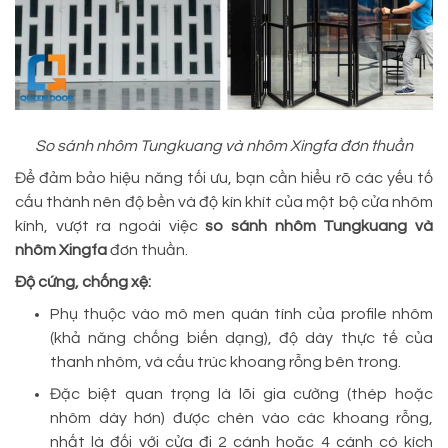
So sánh nhôm Tungkuang và nhôm Xingfa đơn thuần
Để đảm bảo hiệu năng tối ưu, bạn cần hiểu rõ các yếu tố
cấu thành nên độ bền và độ kín khít của một bộ cửa nhôm
kính, vượt ra ngoài việc
so sánh nhôm Tungkuang và
nhôm Xingfa
đơn thuần.
Độ cứng, chống xệ:
Phụ thuộc vào mô men quán tính của profile nhôm
(khả năng chống biến dạng), độ dày thực tế của
thanh nhôm, và cấu trúc khoang rỗng bên trong.
Đặc biệt quan trọng là lõi gia cường (thép hoặc
nhôm dày hơn) được chèn vào các khoang rỗng,
nhất là đối với cửa đi 2 cánh hoặc 4 cánh có kích