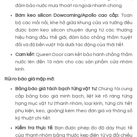
đảm bảo nước mưa thoát ra ngoài nhanh chóng.
Bơm keo silicon Dowcorning/Apollo cao cấp:
Toàn
bộ các mối nối, khe hở giữa khung cửa và tường đều
được bơm keo silicon chuyên dụng từ các thương
hiệu hàng đầu thế giới, đảm bảo chống thấm tuyệt
đối và độ bền vượt trội dưới tác động của thời tiết.
Cam kết:
Queen Door cam kết bảo hành chống thấm
nước lên đến 10 năm cho các sản phẩm cửa nhôm
kính.
Rủi ro báo giá mập mờ:
Bảng báo giá tách bạch từng vật tư:
Chúng tôi cung
cấp bảng báo giá minh bạch, liệt kê rõ ràng từng
hạng mục vật tư (thanh nhôm, loại kính, từng chi tiết
phụ kiện, keo, gioăng) kèm theo đơn giá và thông số
kỹ thuật chi tiết.
Kiểm tra thực tế:
Bạn được phép đo độ dày thực tế
của thanh nhôm bằng thước kẹp điện tử và đối chiếu