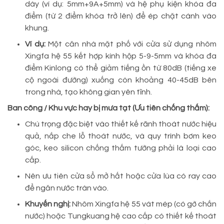
dày (ví dụ: 5mm+9A+5mm) và hệ phụ kiện khóa đa
điểm (từ 2 điểm khóa trở lên) để ép chặt cánh vào
khung.
Ví dụ:
Một căn nhà mặt phố với cửa sử dụng nhôm
Xingfa hệ 55 kết hợp kính hộp 5-9-5mm và khóa đa
điểm Kinlong có thể giảm tiếng ồn từ 80dB (tiếng xe
cộ ngoài đường) xuống còn khoảng 40-45dB bên
trong nhà, tạo không gian yên tĩnh.
Ban công / Khu vực hay bị mưa tạt (Ưu tiên chống thấm):
Chú trọng đặc biệt vào thiết kế rãnh thoát nước hiệu
quả, nắp che lỗ thoát nước, và quy trình bơm keo
góc, keo silicon chống thấm tường phải là loại cao
cấp.
Nên ưu tiên cửa sổ mở hất hoặc cửa lùa có ray cao
để ngăn nước tràn vào.
Khuyến nghị:
Nhôm Xingfa hệ 55 vát mép (có gờ chắn
nước) hoặc Tungkuang hệ cao cấp có thiết kế thoát