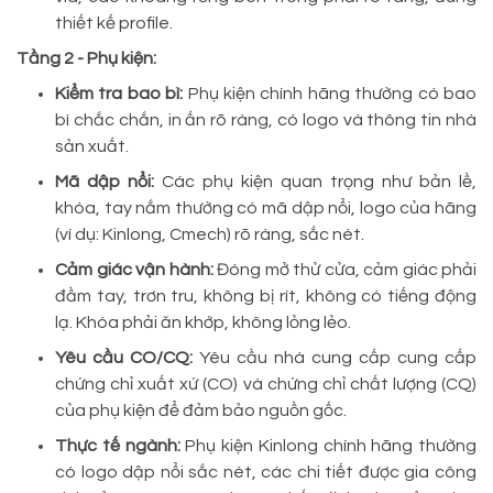
thiết kế profile.
Tầng 2 - Phụ kiện:
Kiểm tra bao bì:
Phụ kiện chính hãng thường có bao
bì chắc chắn, in ấn rõ ràng, có logo và thông tin nhà
sản xuất.
Mã dập nổi:
Các phụ kiện quan trọng như bản lề,
khóa, tay nắm thường có mã dập nổi, logo của hãng
(ví dụ: Kinlong, Cmech) rõ ràng, sắc nét.
Cảm giác vận hành:
Đóng mở thử cửa, cảm giác phải
đầm tay, trơn tru, không bị rít, không có tiếng động
lạ. Khóa phải ăn khớp, không lỏng lẻo.
Yêu cầu CO/CQ:
Yêu cầu nhà cung cấp cung cấp
chứng chỉ xuất xứ (CO) và chứng chỉ chất lượng (CQ)
của phụ kiện để đảm bảo nguồn gốc.
Thực tế ngành:
Phụ kiện Kinlong chính hãng thường
có logo dập nổi sắc nét, các chi tiết được gia công