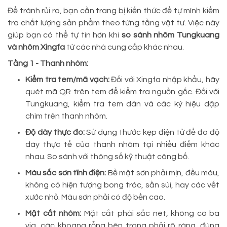
Để tránh rủi ro, bạn cần trang bị kiến thức để tự mình kiểm
tra chất lượng sản phẩm theo từng tầng vật tư. Việc này
giúp bạn có thể tự tin hơn khi
so sánh nhôm Tungkuang
và nhôm Xingfa
từ các nhà cung cấp khác nhau.
Tầng 1 - Thanh nhôm:
Kiểm tra tem/mã vạch:
Đối với Xingfa nhập khẩu, hãy
quét mã QR trên tem để kiểm tra nguồn gốc. Đối với
Tungkuang, kiểm tra tem dán và các ký hiệu dập
chìm trên thanh nhôm.
Độ dày thực đo:
Sử dụng thước kẹp điện tử để đo độ
dày thực tế của thanh nhôm tại nhiều điểm khác
nhau. So sánh với thông số kỹ thuật công bố.
Màu sắc sơn tĩnh điện:
Bề mặt sơn phải mịn, đều màu,
không có hiện tượng bong tróc, sần sùi, hay các vết
xước nhỏ. Màu sơn phải có độ bền cao.
Mặt cắt nhôm:
Mặt cắt phải sắc nét, không có ba
via, các khoang rỗng bên trong phải rõ ràng, đúng