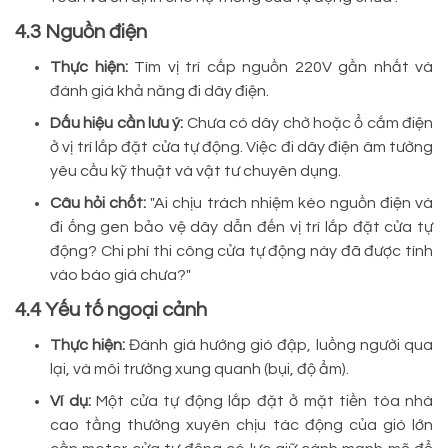
4.3 Nguồn điện
Thực hiện:
Tìm vị trí cấp nguồn 220V gần nhất và
đánh giá khả năng đi dây điện.
Dấu hiệu cần lưu ý:
Chưa có dây chờ hoặc ổ cắm điện
ở vị trí lắp đặt cửa tự động. Việc đi dây điện âm tường
yêu cầu kỹ thuật và vật tư chuyên dụng.
Câu hỏi chốt:
"Ai chịu trách nhiệm kéo nguồn điện và
đi ống gen bảo vệ dây dẫn đến vị trí lắp đặt cửa tự
động? Chi phí thi công cửa tự động này đã được tính
vào báo giá chưa?"
4.4 Yếu tố ngoại cảnh
Thực hiện:
Đánh giá hướng gió đập, luồng người qua
lại, và môi trường xung quanh (bụi, độ ẩm).
Ví dụ:
Một cửa tự động lắp đặt ở mặt tiền tòa nhà
cao tầng thường xuyên chịu tác động của gió lớn