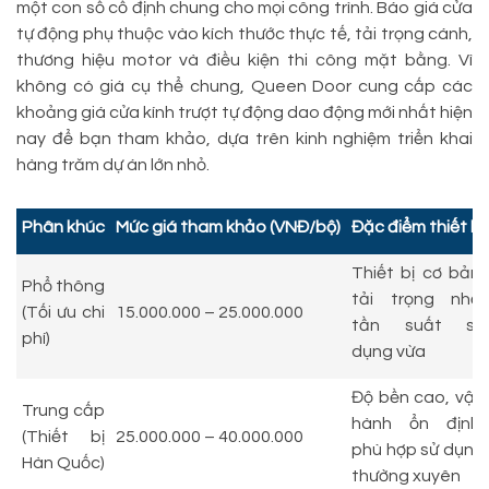
một con số cố định chung cho mọi công trình. Báo giá cửa
tự động phụ thuộc vào kích thước thực tế, tải trọng cánh,
thương hiệu motor và điều kiện thi công mặt bằng. Vì
không có giá cụ thể chung, Queen Door cung cấp các
khoảng giá cửa kính trượt tự động dao động mới nhất hiện
nay để bạn tham khảo, dựa trên kinh nghiệm triển khai
hàng trăm dự án lớn nhỏ.
Phân khúc
Mức giá tham khảo (VNĐ/bộ)
Đặc điểm thiết bị
Thiết bị cơ bản,
Phổ thông
tải trọng nhẹ,
(Tối ưu chi
15.000.000 – 25.000.000
tần suất sử
phí)
dụng vừa
Độ bền cao, vận
Trung cấp
hành ổn định,
(Thiết bị
25.000.000 – 40.000.000
phù hợp sử dụng
Hàn Quốc)
thường xuyên