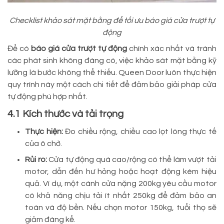
Checklist khảo sát mặt bằng để tối ưu báo giá cửa trượt tự
động
Để có
báo giá cửa trượt tự động
chính xác nhất và tránh
các phát sinh không đáng có, việc khảo sát mặt bằng kỹ
lưỡng là bước không thể thiếu. Queen Door luôn thực hiện
quy trình này một cách chi tiết để đảm bảo giải pháp cửa
tự động phù hợp nhất.
4.1 Kích thước và tải trọng
Thực hiện:
Đo chiều rộng, chiều cao lọt lòng thực tế
của ô chờ.
Rủi ro:
Cửa tự động quá cao/rộng có thể làm vượt tải
motor, dẫn đến hư hỏng hoặc hoạt động kém hiệu
quả. Ví dụ, một cánh cửa nặng 200kg yêu cầu motor
có khả năng chịu tải ít nhất 250kg để đảm bảo an
toàn và độ bền. Nếu chọn motor 150kg, tuổi thọ sẽ
giảm đáng kể.