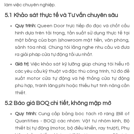
làm việc chuyên nghiệp.
5.1 Khảo sát thực tế và Tư vấn chuyên sâu
Quy trình:
Queen Door trực tiếp đo đạc và chốt cấu
hình dựa trên tải trọng, tần suất sử dụng thực tế tại
mặt bằng của bạn (showroom mặt tiền, văn phòng,
sảnh tòa nhà). Chúng tôi lắng nghe nhu cầu và đưa
ra giải pháp cửa tự động tối ưu nhất.
Giá trị:
Việc khảo sát kỹ lưỡng giúp chúng tôi hiểu rõ
các yêu cầu kỹ thuật và đặc thù công trình, từ đó đề
xuất motor cửa tự động và hệ thống cửa tự động
phù hợp, tránh lãng phí hoặc thiếu hụt tính năng cần
thiết.
5.2 Báo giá BOQ chi tiết, không mập mờ
Quy trình:
Cung cấp bảng bóc tách rõ ràng (Bill of
Quantities - BOQ) các nhóm: Vật tư nhôm kính, Bộ
thiết bị tự động (motor, bộ điều khiển, ray trượt), Phụ