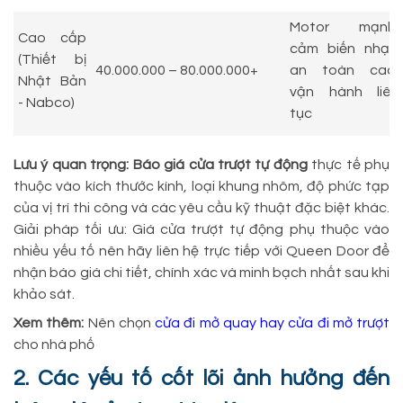
Motor mạnh,
Cao cấp
cảm biến nhạy,
(Thiết bị
40.000.000 – 80.000.000+
an toàn cao,
Nhật Bản
vận hành liên
- Nabco)
tục
Lưu ý quan trọng: Báo giá cửa trượt tự động
thực tế phụ
thuộc vào kích thước kính, loại khung nhôm, độ phức tạp
của vị trí thi công và các yêu cầu kỹ thuật đặc biệt khác.
Giải pháp tối ưu: Giá cửa trượt tự động phụ thuộc vào
nhiều yếu tố nên hãy liên hệ trực tiếp với Queen Door để
nhận báo giá chi tiết, chính xác và minh bạch nhất sau khi
khảo sát.
Xem thêm:
Nên chọn
cửa đi mở quay hay cửa đi mở trượt
cho nhà phố
2. Các yếu tố cốt lõi ảnh hưởng đến