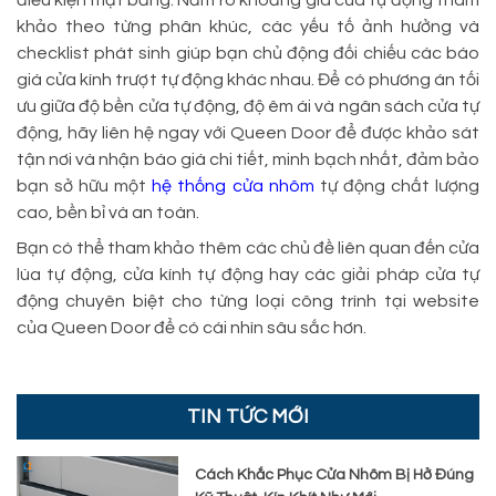
điều kiện mặt bằng. Nắm rõ khoảng giá cửa tự động tham
khảo theo từng phân khúc, các yếu tố ảnh hưởng và
checklist phát sinh giúp bạn chủ động đối chiếu các báo
giá cửa kính trượt tự động khác nhau. Để có phương án tối
ưu giữa độ bền cửa tự động, độ êm ái và ngân sách cửa tự
động, hãy liên hệ ngay với Queen Door để được khảo sát
tận nơi và nhận báo giá chi tiết, minh bạch nhất, đảm bảo
bạn sở hữu một
hệ thống cửa nhôm
tự động chất lượng
cao, bền bỉ và an toàn.
Bạn có thể tham khảo thêm các chủ đề liên quan đến cửa
lùa tự động, cửa kính tự động hay các giải pháp cửa tự
động chuyên biệt cho từng loại công trình tại website
của Queen Door để có cái nhìn sâu sắc hơn.
TIN TỨC MỚI
Cách Khắc Phục Cửa Nhôm Bị Hở Đúng