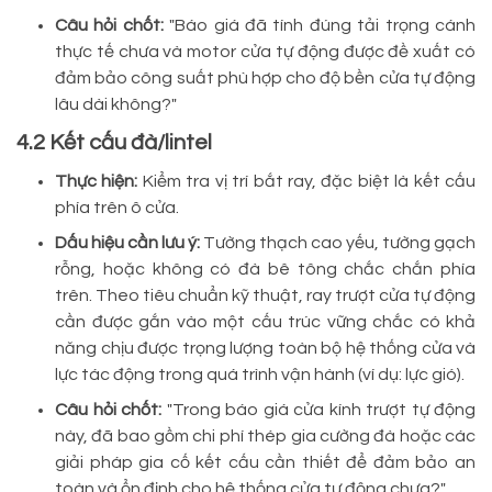
Câu hỏi chốt:
"Báo giá đã tính đúng tải trọng cánh
thực tế chưa và motor cửa tự động được đề xuất có
đảm bảo công suất phù hợp cho độ bền cửa tự động
lâu dài không?"
4.2 Kết cấu đà/lintel
Thực hiện:
Kiểm tra vị trí bắt ray, đặc biệt là kết cấu
phía trên ô cửa.
Dấu hiệu cần lưu ý:
Tường thạch cao yếu, tường gạch
rỗng, hoặc không có đà bê tông chắc chắn phía
trên. Theo tiêu chuẩn kỹ thuật, ray trượt cửa tự động
cần được gắn vào một cấu trúc vững chắc có khả
năng chịu được trọng lượng toàn bộ hệ thống cửa và
lực tác động trong quá trình vận hành (ví dụ: lực gió).
Câu hỏi chốt:
"Trong báo giá cửa kính trượt tự động
này, đã bao gồm chi phí thép gia cường đà hoặc các
giải pháp gia cố kết cấu cần thiết để đảm bảo an
toàn và ổn định cho hệ thống cửa tự động chưa?"