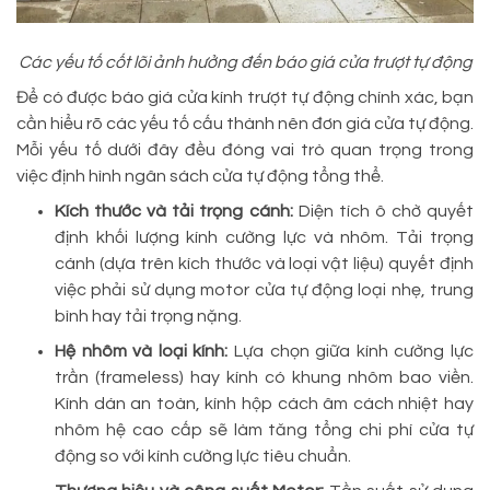
Các yếu tố cốt lõi ảnh hưởng đến báo giá cửa trượt tự động
Để có được báo giá cửa kính trượt tự động chính xác, bạn
cần hiểu rõ các yếu tố cấu thành nên đơn giá cửa tự động.
Mỗi yếu tố dưới đây đều đóng vai trò quan trọng trong
việc định hình ngân sách cửa tự động tổng thể.
Kích thước và tải trọng cánh:
Diện tích ô chờ quyết
định khối lượng kính cường lực và nhôm. Tải trọng
cánh (dựa trên kích thước và loại vật liệu) quyết định
việc phải sử dụng motor cửa tự động loại nhẹ, trung
bình hay tải trọng nặng.
Hệ nhôm và loại kính:
Lựa chọn giữa kính cường lực
trần (frameless) hay kính có khung nhôm bao viền.
Kính dán an toàn, kính hộp cách âm cách nhiệt hay
nhôm hệ cao cấp sẽ làm tăng tổng chi phí cửa tự
động so với kính cường lực tiêu chuẩn.