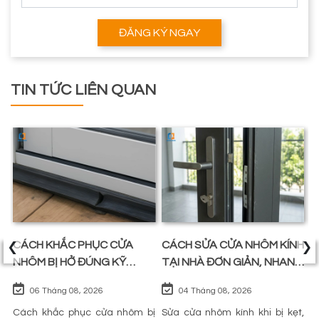
ĐĂNG KÝ NGAY
TIN TỨC LIÊN QUAN
‹
›
CÁCH KHẮC PHỤC CỬA
CÁCH SỬA CỬA NHÔM KÍNH
C
Ỹ
NHÔM BỊ HỞ ĐÚNG KỸ
TẠI NHÀ ĐƠN GIẢN, NHANH
N
THUẬT, KÍN KHÍT NHƯ MỚI
CHÓNG
T
06 Tháng 08, 2026
04 Tháng 08, 2026
P
ng
Cách khắc phục cửa nhôm bị
Sửa cửa nhôm kính khi bị kẹt,
L