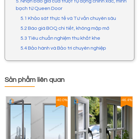
5. Nhận báo giá cửa trượt tự động chính xác, minh
bạch từ Queen Door
5.1 Khảo sát thực tế và Tư vấn chuyên sâu
5.2 Báo giá BOQ chi tiết, không mập mờ
5.3 Tiêu chuẩn nghiệm thu khắt khe
5.4 Bảo hành và Bảo trì chuyên nghiệp
Sản phẩm liên quan
1%
-40.0%
-46.4%