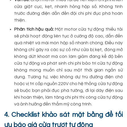
cửa giật cục, kẹt, nhanh hỏng hộp số. Không tính
trước đường điện dẫn đến đội chi phí đục phá hoàn
thiện.
Phân tích hậu quả:
Một motor cửa tự động thiếu tải
sẽ phải hoạt động liên tục ở cường độ cao, dẫn đến
quá nhiệt và mài mòn hộp số nhanh chóng. Điều này
không chỉ gây ra các sự cố như cửa bị kẹt, đóng mở
không dứt khoát mà còn làm giảm đáng kể độ bền
cửa tự động và phát sinh chi phí bảo trì cửa tự động
không mong muốn chỉ sau một thời gian ngắn sử
dụng. Tương tự, việc không dự trù đường điện chờ
hoặc vị trí cấp nguồn 220V cho hệ thống cửa tự động
sẽ buộc bạn phải đục phá tường, đi lại dây điện sau
khi hoàn thiện, làm tăng chi phí thi công cửa tự động
và ảnh hưởng đến thẩm mỹ công trình.
4. Checklist khảo sát mặt bằng để tối
ưu báo giá cửa trượt tự động