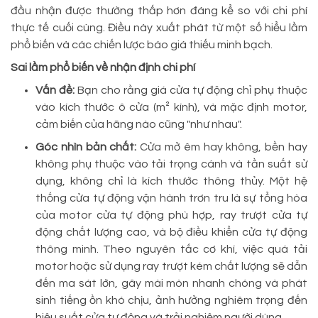
đầu nhận được thường thấp hơn đáng kể so với chi phí
thực tế cuối cùng. Điều này xuất phát từ một số hiểu lầm
phổ biến và các chiến lược báo giá thiếu minh bạch.
Sai lầm phổ biến về nhận định chi phí
Vấn đề:
Bạn cho rằng giá cửa tự động chỉ phụ thuộc
vào kích thước ô cửa (m² kính), và mặc định motor,
cảm biến của hãng nào cũng "như nhau".
Góc nhìn bản chất:
Cửa mở êm hay không, bền hay
không phụ thuộc vào tải trọng cánh và tần suất sử
dụng, không chỉ là kích thước thông thủy. Một hệ
thống cửa tự động vận hành trơn tru là sự tổng hòa
của motor cửa tự động phù hợp, ray trượt cửa tự
động chất lượng cao, và bộ điều khiển cửa tự động
thông minh. Theo nguyên tắc cơ khí, việc quá tải
motor hoặc sử dụng ray trượt kém chất lượng sẽ dẫn
đến ma sát lớn, gây mài mòn nhanh chóng và phát
sinh tiếng ồn khó chịu, ảnh hưởng nghiêm trọng đến
hiệu suất cửa tự động và trải nghiệm người dùng.