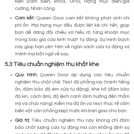
kiện (cảm biến, khóa, UPS), Hạng mục điện/gia
cường, Nhân công.
Cam kết:
Queen Door cam kết không phát sinh chi
phí ẩn. Mọi hạng mục đều được liệt kê chi tiết, giúp
bạn dễ dàng đối chiếu và hiểu rõ từng khoản mục
trong báo giá cửa kính trượt tự động. Sự minh bạch
này giúp bạn yên tâm về ngân sách cửa tự động và
tránh mọi bất ngờ về sau.
5.3 Tiêu chuẩn nghiệm thu khắt khe
Quy trình:
Queen Door áp dụng các tiêu chuẩn
nghiệm thu chặt chẽ: Test độ phẳng ray (tránh tiếng
ồn, đảm bảo độ êm cửa tự động), khe hở (đảm bảo
độ kín, cách âm), độ lệch cánh (ảnh hưởng đến thẩm
mỹ và chức năng). Kiểm tra độ ồn và test thực tế cảm
biến vật cản (chống kẹp) trước khi bàn giao cho bạn.
Giá trị:
Tiêu chuẩn nghiệm thu này không chỉ đảm
bảo chất lượng cửa tự động mà còn khẳng định sự