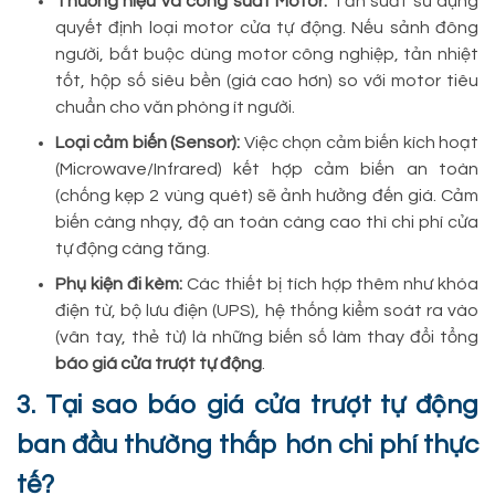
Thương hiệu và công suất Motor:
Tần suất sử dụng
quyết định loại motor cửa tự động. Nếu sảnh đông
người, bắt buộc dùng motor công nghiệp, tản nhiệt
tốt, hộp số siêu bền (giá cao hơn) so với motor tiêu
chuẩn cho văn phòng ít người.
Loại cảm biến (Sensor):
Việc chọn cảm biến kích hoạt
(Microwave/Infrared) kết hợp cảm biến an toàn
(chống kẹp 2 vùng quét) sẽ ảnh hưởng đến giá. Cảm
biến càng nhạy, độ an toàn càng cao thì chi phí cửa
tự động càng tăng.
Phụ kiện đi kèm:
Các thiết bị tích hợp thêm như khóa
điện từ, bộ lưu điện (UPS), hệ thống kiểm soát ra vào
(vân tay, thẻ từ) là những biến số làm thay đổi tổng
báo giá cửa trượt tự động
.
3. Tại sao báo giá cửa trượt tự động
ban đầu thường thấp hơn chi phí thực
tế?