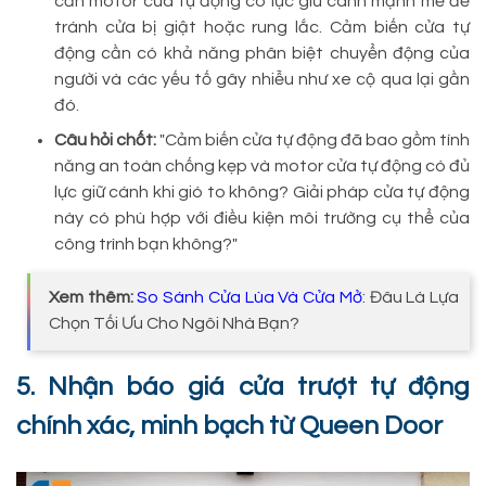
cần motor cửa tự động có lực giữ cánh mạnh mẽ để
tránh cửa bị giật hoặc rung lắc. Cảm biến cửa tự
động cần có khả năng phân biệt chuyển động của
người và các yếu tố gây nhiễu như xe cộ qua lại gần
đó.
Câu hỏi chốt:
"Cảm biến cửa tự động đã bao gồm tính
năng an toàn chống kẹp và motor cửa tự động có đủ
lực giữ cánh khi gió to không? Giải pháp cửa tự động
này có phù hợp với điều kiện môi trường cụ thể của
công trình bạn không?"
Xem thêm:
So Sánh Cửa Lùa Và Cửa Mở
: Đâu Là Lựa
Chọn Tối Ưu Cho Ngôi Nhà Bạn?
5. Nhận báo giá cửa trượt tự động
chính xác, minh bạch từ Queen Door