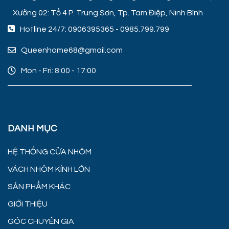
Xưởng 02: Tổ 4 P. Trung Sơn, Tp. Tam Điệp, Ninh Bình
Hotline 24/7:
0906395365
-
0985.799.799
Queenhome68@gmail.com
Mon - Fri: 8:00 - 17:00
DANH MỤC
HỆ THỐNG CỬA NHÔM
VÁCH NHÔM KÍNH LỚN
SẢN PHẨM KHÁC
GIỚI THIỆU
GÓC CHUYÊN GIA