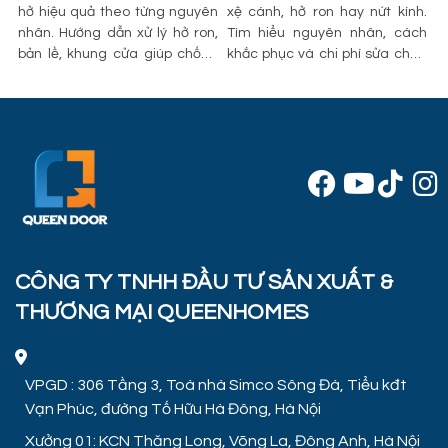
àm
hở hiệu quả theo từng nguyên
xệ cánh, hở ron hay nứt kính.
n
ên
nhân. Hướng dẫn xử lý hở ron,
Tìm hiểu nguyên nhân, cách
h
lý
bản lề, khung cửa giúp chống
khắc phục và chi phí sửa chữa
n
lọt gió, bụi và thấm nước.
tham khảo mới nhất.
an
CÔNG TY TNHH ĐẦU TƯ SẢN XUẤT &
THƯƠNG MẠI QUEENHOMES
VPGD : 306 Tầng 3, Toà nhà Simco Sông Đà, Tiểu kđt
Vạn Phúc, đường Tố Hữu Hà Đông, Hà Nội
Xưởng 01: KCN Thăng Long, Võng La, Đông Anh, Hà Nội