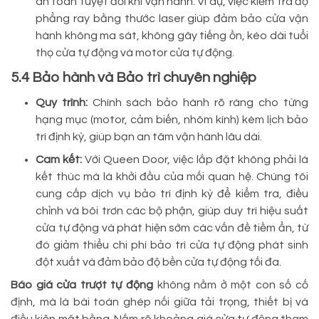
an toàn tuyệt đối khi vận hành. Ví dụ, việc kiểm tra độ
phẳng ray bằng thước laser giúp đảm bảo cửa vận
hành không ma sát, không gây tiếng ồn, kéo dài tuổi
thọ cửa tự động và motor cửa tự động.
5.4 Bảo hành và Bảo trì chuyên nghiệp
Quy trình:
Chính sách bảo hành rõ ràng cho từng
hạng mục (motor, cảm biến, nhôm kính) kèm lịch bảo
trì định kỳ, giúp bạn an tâm vận hành lâu dài.
Cam kết:
Với Queen Door, việc lắp đặt không phải là
kết thúc mà là khởi đầu của mối quan hệ. Chúng tôi
cung cấp dịch vụ bảo trì định kỳ để kiểm tra, điều
chỉnh và bôi trơn các bộ phận, giúp duy trì hiệu suất
cửa tự động và phát hiện sớm các vấn đề tiềm ẩn, từ
đó giảm thiểu chi phí bảo trì cửa tự động phát sinh
đột xuất và đảm bảo độ bền cửa tự động tối đa.
Báo giá cửa trượt tự động
không nằm ở một con số cố
định, mà là bài toán ghép nối giữa tải trọng, thiết bị và