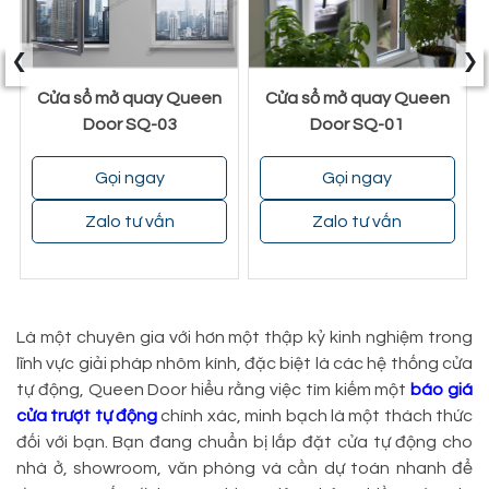
‹
›
Cửa sổ mở quay Queen
Cửa sổ mở quay Queen
Door SQ-03
Door SQ-01
Gọi ngay
Gọi ngay
Zalo tư vấn
Zalo tư vấn
Là một chuyên gia với hơn một thập kỷ kinh nghiệm trong
lĩnh vực giải pháp nhôm kính, đặc biệt là các hệ thống cửa
tự động, Queen Door hiểu rằng việc tìm kiếm một
báo giá
cửa trượt tự động
chính xác, minh bạch là một thách thức
đối với bạn. Bạn đang chuẩn bị lắp đặt cửa tự động cho
nhà ở, showroom, văn phòng và cần dự toán nhanh để