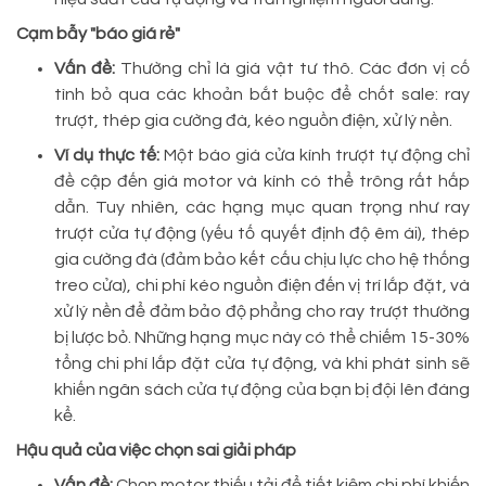
Cạm bẫy "báo giá rẻ"
Vấn đề:
Thường chỉ là giá vật tư thô. Các đơn vị cố
tình bỏ qua các khoản bắt buộc để chốt sale: ray
trượt, thép gia cường đà, kéo nguồn điện, xử lý nền.
Ví dụ thực tế:
Một báo giá cửa kính trượt tự động chỉ
đề cập đến giá motor và kính có thể trông rất hấp
dẫn. Tuy nhiên, các hạng mục quan trọng như ray
trượt cửa tự động (yếu tố quyết định độ êm ái), thép
gia cường đà (đảm bảo kết cấu chịu lực cho hệ thống
treo cửa), chi phí kéo nguồn điện đến vị trí lắp đặt, và
xử lý nền để đảm bảo độ phẳng cho ray trượt thường
bị lược bỏ. Những hạng mục này có thể chiếm 15-30%
tổng chi phí lắp đặt cửa tự động, và khi phát sinh sẽ
khiến ngân sách cửa tự động của bạn bị đội lên đáng
kể.
Hậu quả của việc chọn sai giải pháp
Vấn đề:
Chọn motor thiếu tải để tiết kiệm chi phí khiến