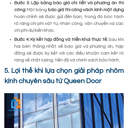
Bước 3: Lập bảng báo giá chi tiết và phương án thi
công:
Một bảng
báo giá thi công vách kính mặt dựng
hoàn chỉnh sẽ được gửi đến bạn, trong đó bóc tách
rõ ràng chi phí vật tư, nhân công, vận chuyển và các
chi phí dự kiến khác.
Bước 4: Ký kết hợp đồng và triển khai thực tế:
Sau khi
hai bên thống nhất về báo giá và phương án, hợp
đồng sẽ được ký kết với các điều khoản cam kết rõ
ràng về chất lượng, tiến độ và chính sách bảo hành.
5. Lợi thế khi lựa chọn giải pháp nhôm
kính chuyên sâu từ Queen Door