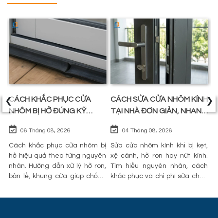
‹
›
CÁCH KHẮC PHỤC CỬA
CÁCH SỬA CỬA NHÔM KÍNH
C
Ỹ
NHÔM BỊ HỞ ĐÚNG KỸ
TẠI NHÀ ĐƠN GIẢN, NHANH
N
THUẬT, KÍN KHÍT NHƯ MỚI
CHÓNG
T
06 Tháng 08, 2026
04 Tháng 08, 2026
P
ng
Cách khắc phục cửa nhôm bị
Sửa cửa nhôm kính khi bị kẹt,
L
àm
hở hiệu quả theo từng nguyên
xệ cánh, hở ron hay nứt kính.
n
ên
nhân. Hướng dẫn xử lý hở ron,
Tìm hiểu nguyên nhân, cách
h
lý
bản lề, khung cửa giúp chống
khắc phục và chi phí sửa chữa
n
lọt gió, bụi và thấm nước.
tham khảo mới nhất.
an