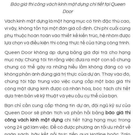
Báo giá thi công vách kính mặt dựng chi tiết tại Queen
Door
Vách kính mặt dựng là một hạng mục có tính đặc thù cao,
vì vậy, không tồn tại một đơn giá cố định. Chi phí cuối cùng
phụ thuộc hoàn toàn vào thiết kế kiến trúc, hệ nhôm được
lựa chọn và điều kiện thi công thực tế của từng công trình.
Queen Door không áp dụng bảng giá đại trà cho hạng
mục này. Chúng tôi tin rằng việc đưa ra một con số chung
chung có thể gây ra những hiểu lầm không đáng có và
không phản ánh đúng giá trị thực của dự án. Thay vào đó,
chúng tôi tập trung vào việc cung cấp một báo giá thi
công mặt dựng kính được cá nhân hóa, bóc tách chi tiết
dựa trên bản vẽ kỹ thuật và yêu cầu cụ thể của bạn.
Bạn chỉ cần cung cấp thông tin dự án, đội ngũ kỹ sư của
Queen Door sẽ phân tích và phản hồi bảng
báo giá thi
công vách kính mặt dựng
chi tiết từng hạng mục trong
vòng 24 giờ làm việc. Để có được phương án tối ưu nhất về
ngân sách, hãy kết nối trực tiếp qua Hotline hoặc Zalo