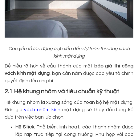
Các yếu tố tác động trực tiếp đến dự toán thi công vách
kính mặt dựng
Để hiểu rõ hơn về cấu thành của một
báo giá thi công
vách kính mặt dựng
, bạn cần nắm được các yếu tố chính
quyết định đến chi phí.
2.1 Hệ khung nhôm và tiêu chuẩn kỹ thuật
Hệ khung nhôm là xương sống của toàn bộ hệ mặt dựng.
Đơn giá
vách nhôm kính
mặt dựng sẽ thay đổi đáng kể
dựa trên việc bạn lựa chọn:
Hệ Stick:
Phổ biến, linh hoạt, các thanh nhôm được
lắp ráp trực tiếp tại công trường. Phù hợp với các