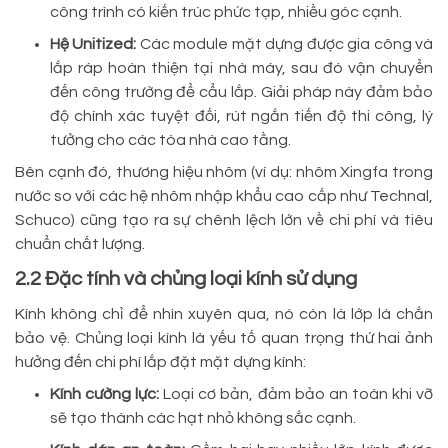
công trình có kiến trúc phức tạp, nhiều góc cạnh.
Hệ Unitized:
Các module mặt dựng được gia công và
lắp ráp hoàn thiện tại nhà máy, sau đó vận chuyển
đến công trường để cẩu lắp. Giải pháp này đảm bảo
độ chính xác tuyệt đối, rút ngắn tiến độ thi công, lý
tưởng cho các tòa nhà cao tầng.
Bên cạnh đó, thương hiệu nhôm (ví dụ: nhôm Xingfa trong
nước so với các hệ nhôm nhập khẩu cao cấp như Technal,
Schuco) cũng tạo ra sự chênh lệch lớn về chi phí và tiêu
chuẩn chất lượng.
2.2 Đặc tính và chủng loại kính sử dụng
Kính không chỉ để nhìn xuyên qua, nó còn là lớp lá chắn
bảo vệ. Chủng loại kính là yếu tố quan trọng thứ hai ảnh
hưởng đến chi phí lắp đặt mặt dựng kính:
Kính cường lực:
Loại cơ bản, đảm bảo an toàn khi vỡ
sẽ tạo thành các hạt nhỏ không sắc cạnh.