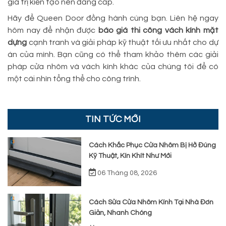
giá trị kiến tạo nên đẳng cấp.
Hãy để Queen Door đồng hành cùng bạn. Liên hệ ngay
hôm nay để nhận được
báo giá thi công vách kính mặt
dựng
cạnh tranh và giải pháp kỹ thuật tối ưu nhất cho dự
án của mình. Bạn cũng có thể tham khảo thêm các giải
pháp cửa nhôm và vách kính khác của chúng tôi để có
một cái nhìn tổng thể cho công trình.
TIN TỨC MỚI
Cách Khắc Phục Cửa Nhôm Bị Hở Đúng
Kỹ Thuật, Kín Khít Như Mới
06 Tháng 08, 2026
Cách Sửa Cửa Nhôm Kính Tại Nhà Đơn
Giản, Nhanh Chóng