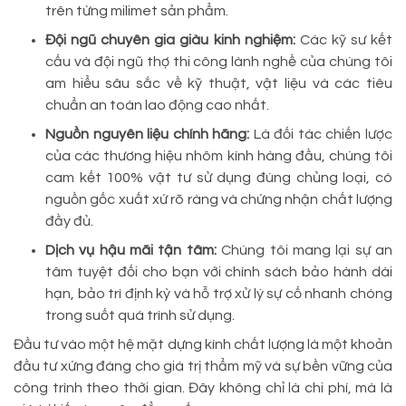
trên từng milimet sản phẩm.
Đội ngũ chuyên gia giàu kinh nghiệm:
Các kỹ sư kết
cấu và đội ngũ thợ thi công lành nghề của chúng tôi
am hiểu sâu sắc về kỹ thuật, vật liệu và các tiêu
chuẩn an toàn lao động cao nhất.
Nguồn nguyên liệu chính hãng:
Là đối tác chiến lược
của các thương hiệu nhôm kính hàng đầu, chúng tôi
cam kết 100% vật tư sử dụng đúng chủng loại, có
nguồn gốc xuất xứ rõ ràng và chứng nhận chất lượng
đầy đủ.
Dịch vụ hậu mãi tận tâm:
Chúng tôi mang lại sự an
tâm tuyệt đối cho bạn với chính sách bảo hành dài
hạn, bảo trì định kỳ và hỗ trợ xử lý sự cố nhanh chóng
trong suốt quá trình sử dụng.
Đầu tư vào một hệ mặt dựng kính chất lượng là một khoản
đầu tư xứng đáng cho giá trị thẩm mỹ và sự bền vững của
công trình theo thời gian. Đây không chỉ là chi phí, mà là