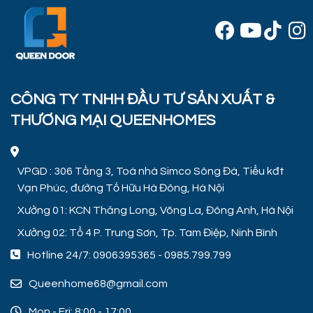
CÔNG TY TNHH ĐẦU TƯ SẢN XUẤT &
THƯƠNG MẠI QUEENHOMES
VPGD : 306 Tầng 3, Toà nhà Simco Sông Đà, Tiểu kđt
Vạn Phúc, đường Tố Hữu Hà Đông, Hà Nội
Xưởng 01: KCN Thăng Long, Võng La, Đông Anh, Hà Nội
Xưởng 02: Tổ 4 P. Trung Sơn, Tp. Tam Điệp, Ninh Bình
Hotline 24/7:
0906395365
-
0985.799.799
Queenhome68@gmail.com
Mon - Fri: 8:00 - 17:00