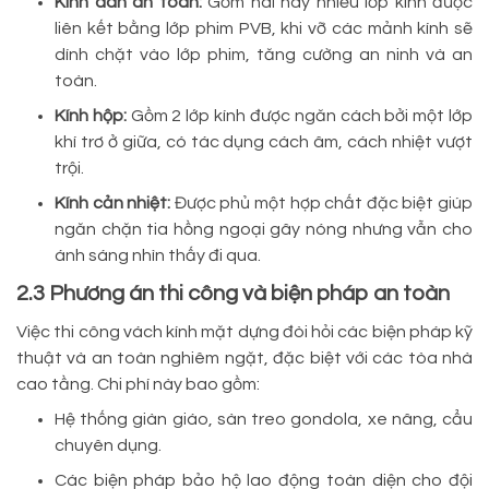
Kính dán an toàn:
Gồm hai hay nhiều lớp kính được
liên kết bằng lớp phim PVB, khi vỡ các mảnh kính sẽ
dính chặt vào lớp phim, tăng cường an ninh và an
toàn.
Kính hộp:
Gồm 2 lớp kính được ngăn cách bởi một lớp
khí trơ ở giữa, có tác dụng cách âm, cách nhiệt vượt
trội.
Kính cản nhiệt:
Được phủ một hợp chất đặc biệt giúp
ngăn chặn tia hồng ngoại gây nóng nhưng vẫn cho
ánh sáng nhìn thấy đi qua.
2.3 Phương án thi công và biện pháp an toàn
Việc thi công vách kính mặt dựng đòi hỏi các biện pháp kỹ
thuật và an toàn nghiêm ngặt, đặc biệt với các tòa nhà
cao tầng. Chi phí này bao gồm:
Hệ thống giàn giáo, sàn treo gondola, xe nâng, cẩu
chuyên dụng.
Các biện pháp bảo hộ lao động toàn diện cho đội