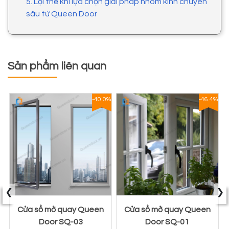
5. Lợi thế khi lựa chọn giải pháp nhôm kính chuyên
sâu từ Queen Door
Sản phẩm liên quan
1%
-40.0%
-46.4%
‹
›
Cửa sổ mở quay Queen
Cửa sổ mở quay Queen
Door SQ-03
Door SQ-01