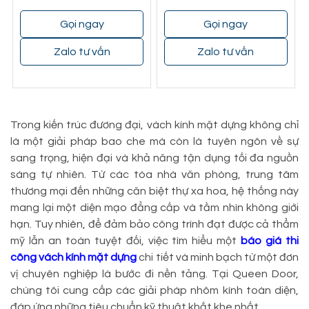
Gọi ngay
Gọi ngay
Zalo tư vấn
Zalo tư vấn
Trong kiến trúc đương đại, vách kính mặt dựng không chỉ
là một giải pháp bao che mà còn là tuyên ngôn về sự
sang trọng, hiện đại và khả năng tận dụng tối đa nguồn
sáng tự nhiên. Từ các tòa nhà văn phòng, trung tâm
thương mại đến những căn biệt thự xa hoa, hệ thống này
mang lại một diện mạo đẳng cấp và tầm nhìn không giới
hạn. Tuy nhiên, để đảm bảo công trình đạt được cả thẩm
mỹ lẫn an toàn tuyệt đối, việc tìm hiểu một
báo giá thi
công vách kính mặt dựng
chi tiết và minh bạch từ một đơn
vị chuyên nghiệp là bước đi nền tảng. Tại Queen Door,
chúng tôi cung cấp các giải pháp nhôm kính toàn diện,
đáp ứng những tiêu chuẩn kỹ thuật khắt khe nhất.