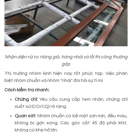
Nhận diện rủi ro: Hàng giả, hàng nhái và lỗi thi công thường
gặp
Thị trường nhôm kính hiện nay rất phức tạp. Việc phân
biệt nhôm chuẩn và nhôm "nhái" đòi hỏi sự tỉ mỉ.
Cách kiểm tra nhanh:
Chứng chỉ:
Yêu cầu cung cấp tem nhãn, chứng chỉ
xuất xứ (CO/CQ) rõ ràng.
Quan sát:
Nhôm chuẩn có bề mặt sơn mịn, đều màu,
không bị gợn sóng. Các góc cắt 45 độ phải khít,
không có khe hở lớn.