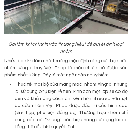
Sai lầm khi chỉ nhìn vào "thương hiệu" để quyết định loại
nhôm
Nhiều bạn khi làm nhà thường mặc định rằng cứ chọn cửa
nhôm Xingfa hay Việt Pháp là mặc nhiên có được sản
phẩm chất lượng. Đây là một ngộ nhận nguy hiểm.
Thực tế, một bộ cửa mang mác "nhôm Xingfa" nhưng
lại sử dụng phụ kiện rẻ tiền, kính đơn một lớp sẽ có độ
bền và khả năng cách âm kém hơn nhiều so với một
bộ cửa nhôm Việt Pháp được đầu tư cấu hình cao
(kính hộp, phụ kiện đồng bộ). Thương hiệu nhôm chỉ
cung cấp cái "khung", còn hiệu năng sử dụng lại do
tổng thể cấu hình quyết định.