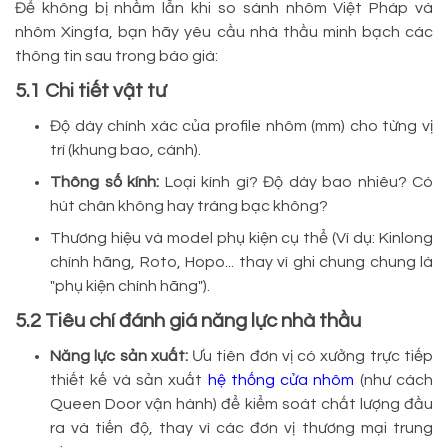
Để không bị nhầm lẫn khi so sánh nhôm Việt Pháp và
nhôm Xingfa, bạn hãy yêu cầu nhà thầu minh bạch các
thông tin sau trong báo giá:
5.1 Chi tiết vật tư
Độ dày chính xác của profile nhôm (mm) cho từng vị
trí (khung bao, cánh).
Thông số kính:
Loại kính gì? Độ dày bao nhiêu? Có
hút chân không hay tráng bạc không?
Thương hiệu và model phụ kiện cụ thể (Ví dụ: Kinlong
chính hãng, Roto, Hopo... thay vì ghi chung chung là
"phụ kiện chính hãng").
5.2 Tiêu chí đánh giá năng lực nhà thầu
Năng lực sản xuất:
Ưu tiên đơn vị có xưởng trực tiếp
thiết kế và sản xuất
hệ thống cửa nhôm
(như cách
Queen Door vận hành) để kiểm soát chất lượng đầu
ra và tiến độ, thay vì các đơn vị thương mại trung