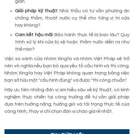
gian.
Giải pháp kỹ thuật:
Nhà thầu có tư vấn phương án
chống thấm, thoát nước cụ thể cho từng vị trí cửa
hay không?
Cam kết hậu mãi:
Bảo hành thực tế là bao lâu? Quy
trình xử lý khi cửa bị xệ hoặc thấm nước diễn ra như
thế nào?
Việc so sánh cửa nhôm Xingfa và nhôm Việt Pháp sẽ trở
nên vô nghĩa nếu bạn bỏ qua yếu tố cấu hình và thi công.
Nhôm Xingfa hay Việt Pháp không quan trọng bằng việc
bạn sở hữu một "cấu hình đúng" và được "thi công chuẩn".
Hãy ưu tiên những đơn vị am hiểu sâu về kỹ thuật, có kinh
nghiệm thực chiến tại công trường để tư vấn giải pháp
dựa trên hướng nắng, hướng gió và tải trọng thực tế của
công trình, thay vì chỉ chọn đơn vị chào giá rẻ nhất.