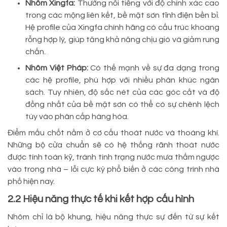
Nhôm Xingfa:
Thường nổi tiếng với độ chính xác cao
trong các mộng liên kết, bề mặt sơn tĩnh điện bền bỉ.
Hệ profile của Xingfa chính hãng có cấu trúc khoang
rỗng hợp lý, giúp tăng khả năng chịu gió và giảm rung
chấn.
Nhôm Việt Pháp:
Có thế mạnh về sự đa dạng trong
các hệ profile, phù hợp với nhiều phân khúc ngân
sách. Tuy nhiên, độ sắc nét của các góc cắt và độ
đồng nhất của bề mặt sơn có thể có sự chênh lệch
tùy vào phân cấp hàng hóa.
Điểm mấu chốt nằm ở cơ cấu thoát nước và thoáng khí.
Những bộ cửa chuẩn sẽ có hệ thống rãnh thoát nước
được tính toán kỹ, tránh tình trạng nước mưa thấm ngược
vào trong nhà – lỗi cực kỳ phổ biến ở các công trình nhà
phố hiện nay.
2.2 Hiệu năng thực tế khi kết hợp cấu hình
Nhôm chỉ là bộ khung, hiệu năng thực sự đến từ sự kết