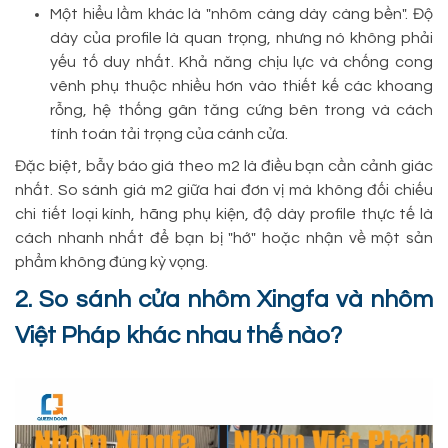
Một hiểu lầm khác là "nhôm càng dày càng bền". Độ
dày của profile là quan trọng, nhưng nó không phải
yếu tố duy nhất. Khả năng chịu lực và chống cong
vênh phụ thuộc nhiều hơn vào thiết kế các khoang
rỗng, hệ thống gân tăng cứng bên trong và cách
tính toán tải trọng của cánh cửa.
Đặc biệt, bẫy báo giá theo m2 là điều bạn cần cảnh giác
nhất. So sánh giá m2 giữa hai đơn vị mà không đối chiếu
chi tiết loại kính, hãng phụ kiện, độ dày profile thực tế là
cách nhanh nhất để bạn bị "hớ" hoặc nhận về một sản
phẩm không đúng kỳ vọng.
2. So sánh cửa nhôm Xingfa và nhôm
Việt Pháp khác nhau thế nào?