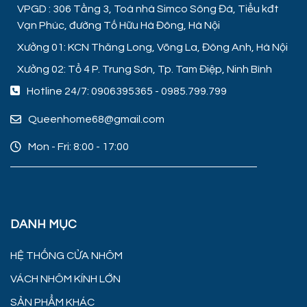
VPGD : 306 Tầng 3, Toà nhà Simco Sông Đà, Tiểu kđt
Vạn Phúc, đường Tố Hữu Hà Đông, Hà Nội
Xưởng 01: KCN Thăng Long, Võng La, Đông Anh, Hà Nội
Xưởng 02: Tổ 4 P. Trung Sơn, Tp. Tam Điệp, Ninh Bình
Hotline 24/7:
0906395365
-
0985.799.799
Queenhome68@gmail.com
Mon - Fri: 8:00 - 17:00
DANH MỤC
HỆ THỐNG CỬA NHÔM
VÁCH NHÔM KÍNH LỚN
SẢN PHẨM KHÁC