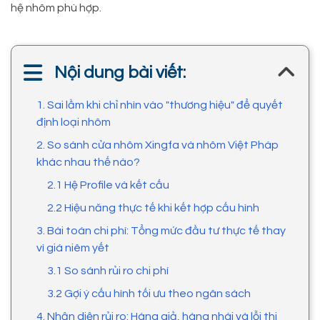
hệ nhôm phù hợp.
Nội dung bài viết:
1. Sai lầm khi chỉ nhìn vào "thương hiệu" để quyết
định loại nhôm
2. So sánh cửa nhôm Xingfa và nhôm Việt Pháp
khác nhau thế nào?
2.1 Hệ Profile và kết cấu
2.2 Hiệu năng thực tế khi kết hợp cấu hình
3. Bài toán chi phí: Tổng mức đầu tư thực tế thay
vì giá niêm yết
3.1 So sánh rủi ro chi phí
3.2 Gợi ý cấu hình tối ưu theo ngân sách
4. Nhận diện rủi ro: Hàng giả, hàng nhái và lỗi thi