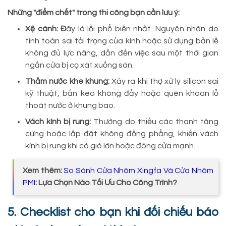
Những "điểm chết" trong thi công bạn cần lưu ý:
Xệ cánh: Đ
ây là lỗi phổ biến nhất. Nguyên nhân do
tính toán sai tải trọng của kính hoặc sử dụng bản lề
không đủ lực nâng, dẫn đến việc sau một thời gian
ngắn cửa bị cọ xát xuống sàn.
Thấm nước khe khung:
Xảy ra khi thợ xử lý silicon sai
kỹ thuật, bắn keo không đầy hoặc quên khoan lỗ
thoát nước ở khung bao.
Vách kính bị rung:
Thường do thiếu các thanh tăng
cứng hoặc lắp đặt không đồng phẳng, khiến vách
kính bị rung khi có gió lớn hoặc đóng cửa mạnh.
Xem thêm:
So Sánh Cửa Nhôm Xingfa Và Cửa Nhôm
PMI
: Lựa Chọn Nào Tối Ưu Cho Công Trình?
5. Checklist cho bạn khi đối chiếu báo