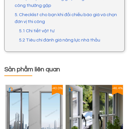
công thường gặp
5. Checklist cho bạn khi đối chiếu báo giá và chọn
đơn vị thi công
5.1 Chi tiết vật tư
5.2 Tiêu chí đánh giá năng lực nhà thầu
Sản phẩm liên quan
1%
-40.0%
-46.4%