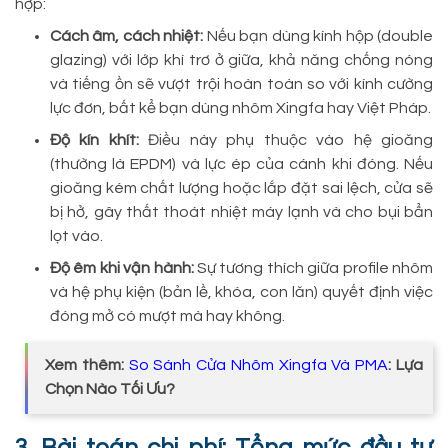
hợp:
Cách âm, cách nhiệt:
Nếu bạn dùng kính hộp (double
glazing) với lớp khí trơ ở giữa, khả năng chống nóng
và tiếng ồn sẽ vượt trội hoàn toàn so với kính cường
lực đơn, bất kể bạn dùng nhôm Xingfa hay Việt Pháp.
Độ kín khít:
Điều này phụ thuộc vào hệ gioăng
(thường là EPDM) và lực ép của cánh khi đóng. Nếu
gioăng kém chất lượng hoặc lắp đặt sai lệch, cửa sẽ
bị hở, gây thất thoát nhiệt máy lạnh và cho bụi bẩn
lọt vào.
Độ êm khi vận hành:
Sự tương thích giữa profile nhôm
và hệ phụ kiện (bản lề, khóa, con lăn) quyết định việc
đóng mở có mượt mà hay không.
Xem thêm:
So Sánh Cửa Nhôm Xingfa Và PMA
: Lựa
Chọn Nào Tối Ưu?
3. Bài toán chi phí: Tổng mức đầu tư