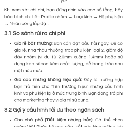
yết
Khi xem xét chi phí, bạn đừng nhìn vào con số tổng, hãy
bóc tách chi tiết: Profile nhôm → Loại kính → Hệ phụ kiện
→ Nhân công lắp đặt.
3.1 So sánh rủi ro chi phí
Giá rẻ bất thường:
Bạn cần đặt dấu hỏi ngay. Để có
giá rẻ, nhà thầu thường tráo phụ kiện loại 2, giảm độ
dày nhôm (ví dụ từ 2.0mm xuống 1.4mm) hoặc sử
dụng keo silicon kém chất lượng, dễ bong tróc sau
một mùa mưa.
Giá cao nhưng không hiệu quả:
Đây là trường hợp
bạn trả tiền cho "tên thương hiệu" nhưng cấu hình
kính và phụ kiện lại ở mức trung bình. Bạn đang trả phí
cho marketing thay vì giá trị sử dụng.
3.2 Gợi ý cấu hình tối ưu theo ngân sách
Cho nhà phố (Tiết kiệm nhưng bền):
Có thể chọn
nhôm Việt Pháp hệ cao cấp, kết hợp kính cường lực