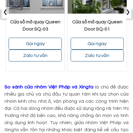
‹
›
Cửa sổ mở quay Queen
Cửa sổ mở quay Queen
Door SQ-03
Door SQ-01
Gọi ngay
Gọi ngay
Zalo tư vấn
Zalo tư vấn
So sánh cửa nhôm Việt Pháp và Xingfa
là chủ đề được
nhiều gia chủ và chủ đầu tư quan tâm khi lựa chọn cửa
nhôm kính cho nhà ở, văn phòng và các công trình hiện
đại. Cả hai dòng nhôm đều được sử dụng rộng rãi trên thị
trường nhờ độ bền cao, khả năng chống ăn mòn và tính
ứng dụng linh hoạt. Tuy nhiên, giữa nhôm Việt Pháp và
Xingfa vẫn tồn tại những khác biệt đáng kể về cấu tạo