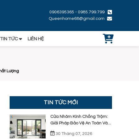
0906395365 - 0985.799.799
Queenhome68@gmail.com
TIN TỨC
LIÊN HỆ
hất Lượng
TIN TỨC MỚI
Cửa Nhôm Kính Chống Trộm:
Giải Pháp Bảo Vệ An Toàn Và
Cách Nhận Diện Chất Lượng
30 Tháng 07, 2026
Thực Tế