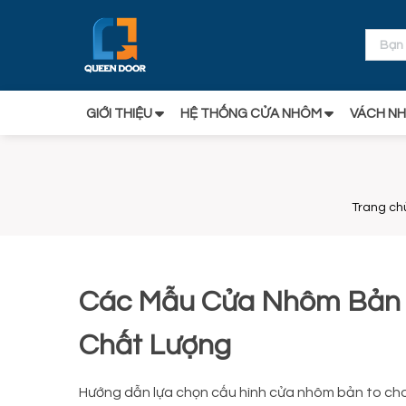
GIỚI THIỆU
HỆ THỐNG CỬA NHÔM
VÁCH NH
Trang ch
Các Mẫu Cửa Nhôm Bản T
Chất Lượng
Hướng dẫn lựa chọn cấu hình cửa nhôm bản to cho c