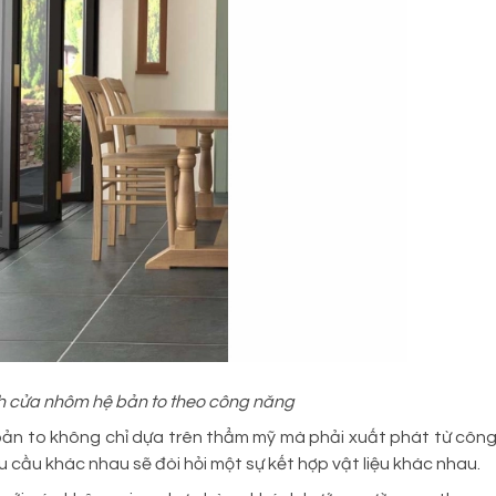
nh cửa nhôm hệ bản to theo công năng
bản to không chỉ dựa trên thẩm mỹ mà phải xuất phát từ côn
 cầu khác nhau sẽ đòi hỏi một sự kết hợp vật liệu khác nhau.