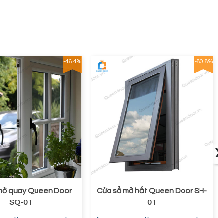
-46.4%
-80.8%
mở quay Queen Door
Cửa sổ mở hất Queen Door SH-
SQ-01
01