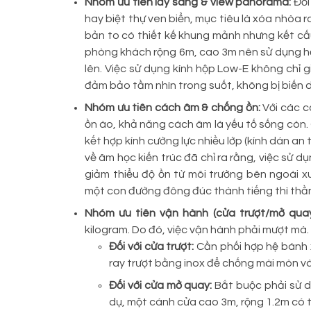
Nhóm ưu tiên lấy sáng & view panorama:
Đối
hay biệt thự ven biển, mục tiêu là xóa nhòa r
bản to có thiết kế khung mảnh nhưng kết cấu
phòng khách rộng 6m, cao 3m nên sử dụng hệ
lên. Việc sử dụng kính hộp Low-E không chỉ 
đảm bảo tầm nhìn trong suốt, không bị biến 
Nhóm ưu tiên cách âm & chống ồn:
Với các c
ồn ào, khả năng cách âm là yếu tố sống còn. 
kết hợp kính cường lực nhiều lớp (kính dán a
về âm học kiến trúc đã chỉ ra rằng, việc sử d
giảm thiểu độ ồn từ môi trường bên ngoài x
một con đường đông đúc thành tiếng thì thầm,
Nhóm ưu tiên vận hành (cửa trượt/mở qua
kilogram. Do đó, việc vận hành phải mượt mà.
Đối với cửa trượt:
Cần phối hợp hệ bánh x
ray trượt bằng inox để chống mài mòn v
Đối với cửa mở quay:
Bắt buộc phải sử 
dụ, một cánh cửa cao 3m, rộng 1.2m có th