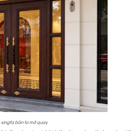
xingfa bản to mở quay