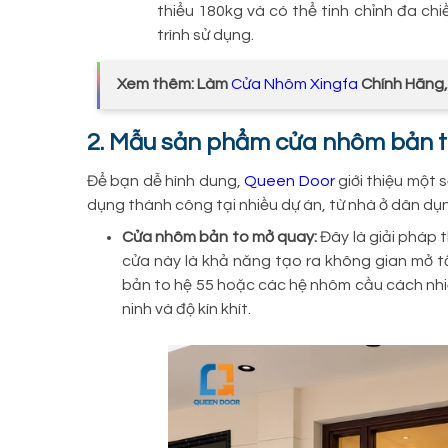
thiểu 180kg và có thể tinh chỉnh đa ch
trình sử dụng.
Xem thêm: Làm
Cửa Nhôm Xingfa
Chính Hãng,
2. Mẫu sản phẩm cửa nhôm bản to
Để bạn dễ hình dung,
Queen Door
giới thiệu một 
dụng thành công tại nhiều dự án, từ nhà ở dân dụ
Cửa nhôm bản to mở quay:
Đây là giải pháp 
cửa này là khả năng tạo ra không gian mở tố
bản to hệ 55 hoặc các hệ nhôm cầu cách nhi
ninh và độ kín khít.