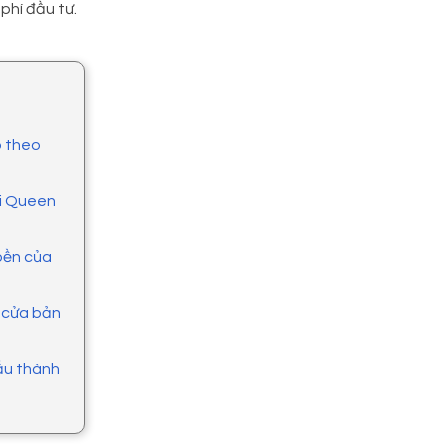
 phí đầu tư.
o theo
ại Queen
 bền của
g cửa bản
cấu thành