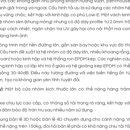
 với các không gian như phòng khách hướng vườn, penthous
anh giới trong và ngoài. Cấu hình tối ưu là sử dụng các nhôm h
 vững chắc, kết hợp với kính hộp có phủ Low-E. Một vách kín
 nhôm slim (khung mỏng) nhưng có độ dày profile từ 2.0mm tr
giúp cách nhiệt, ngăn chặn tia UV gây hại cho nội thất mà cò
dạng hình ảnh.
ông trình mặt tiền đường lớn, gần sân bay hoặc khu vực đô th
Cấu hình đề xuất là hệ nhôm có độ dày lớn, nhiều khoang rỗng
n toàn) hoặc kính hộp và hệ thống ron EPDM kép. Các nghiên cứ
ụng kính hộp có lớp khí trơ ở giữa và hệ gioăng kép EPDM có th
uống 30-40dB. Điều này tương đương với việc biến tiếng ồn t
 tạo ra không gian yên tĩnh tuyệt đối.
y):
Một bộ cửa nhôm kích thước lớn có thể nặng hàng tră
e chịu lực cao cấp, có thông số tải trọng rõ ràng, kết hợp vớ
à đảm bảo độ trơn tru sau nhiều năm sử dụng.
dụng bản lề 3D hoặc bản lề 4D chuyên dụng cho cánh nặng. V
ể nặng trên 150kg, đòi hỏi bản lề phải có khả năng chịu tải tố