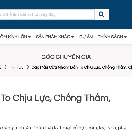
ÔM KÍNH LỚN
SẢN PHẨM KHÁC
DỰ ÁN
CHÍNH SÁCH
GÓC CHUYÊN GIA
ủ
Tin Tức
Các Mẫu Cửa Nhôm Bản To Chịu Lực, Chống Thấm, C
o Chịu Lực, Chống Thấm,
ông trình lớn. Phân tích kỹ thuật về hệ nhôm, loại kính, phụ