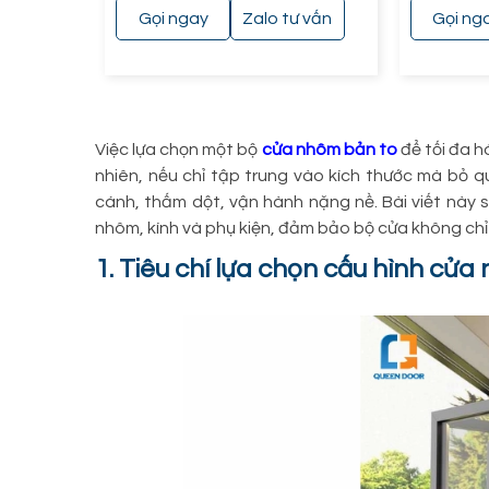
ư vấn
Gọi ngay
Zalo tư vấn
Gọi ng
Việc lựa chọn một bộ
cửa nhôm bản to
để tối đa h
nhiên, nếu chỉ tập trung vào kích thước mà bỏ qu
cánh, thấm dột, vận hành nặng nề. Bài viết này 
nhôm, kính và phụ kiện, đảm bảo bộ cửa không chỉ
1. Tiêu chí lựa chọn cấu hình cử