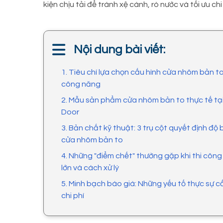
kiện chịu tải để tránh xệ cánh, rò nước và tối ưu chi
Nội dung bài viết:
1. Tiêu chí lựa chọn cấu hình cửa nhôm bản t
công năng
2. Mẫu sản phẩm cửa nhôm bản to thực tế t
Door
3. Bản chất kỹ thuật: 3 trụ cột quyết định độ
cửa nhôm bản to
4. Những "điểm chết" thường gặp khi thi côn
lớn và cách xử lý
5. Minh bạch báo giá: Những yếu tố thực sự 
chi phí