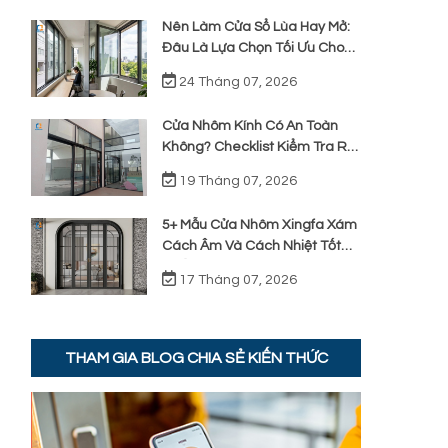
Nên Làm Cửa Sổ Lùa Hay Mở:
Đâu Là Lựa Chọn Tối Ưu Cho
Không Gian?
24 Tháng 07, 2026
Cửa Nhôm Kính Có An Toàn
Không? Checklist Kiểm Tra Rủi
Ro Cho Chủ Nhà
19 Tháng 07, 2026
5+ Mẫu Cửa Nhôm Xingfa Xám
Cách Âm Và Cách Nhiệt Tốt
Nhất
17 Tháng 07, 2026
THAM GIA BLOG CHIA SẺ KIẾN THỨC