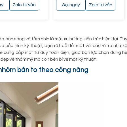
ay
Zalo tư vấn
Gọi ngay
Zalo tư vấn
óa ánh sáng và tầm nhìn là một xu hướng kiến trúc hiện đại. Tu
a cấu hình kỹ thuật, bạn rất dễ đối mặt với các rủi ro như x
sẽ cung cấp một tư duy toàn diện, giúp bạn lựa chọn đúng h
 đẹp về thẩm mỹ mà còn bền bỉ về mặt kỹ thuật.
a nhôm bản to theo công năng