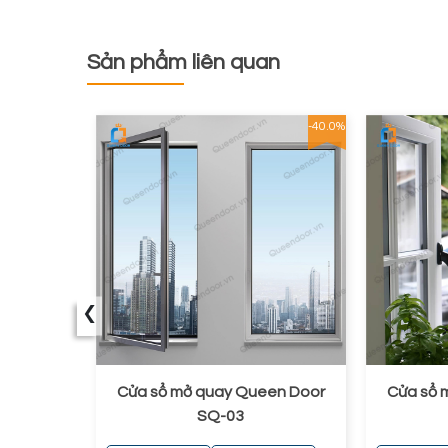
Sản phẩm liên quan
-53.1%
-40.0%
‹
ào trong
Cửa sổ mở quay Queen Door
Cửa sổ 
-01
SQ-03