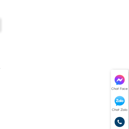
á
g
ệ
a
n
Chat Face
Chat Zalo