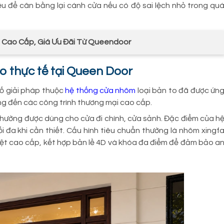
iều để cân bằng lại cánh cửa nếu có độ sai lệch nhỏ trong qu
 Cao Cấp, Giá Ưu Đãi Từ Queendoor
 thực tế tại Queen Door
số giải pháp thuộc
hệ thống cửa nhôm
loại bản to đã được ứn
ng đến các công trình thương mại cao cấp.
thường được dùng cho cửa đi chính, cửa sảnh. Đặc điểm của h
i đa khi cần thiết. Cấu hình tiêu chuẩn thường là nhôm xingf
ệt cao cấp, kết hợp bản lề 4D và khóa đa điểm để đảm bảo a